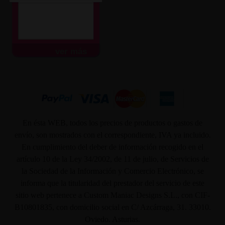
ver más
En ésta WEB, todos los precios de productos o gastos de
envío, son mostrados con el correspondiente, IVA ya incluido.
En cumplimiento del deber de información recogido en el
artículo 10 de la Ley 34/2002, de 11 de julio, de Servicios de
la Sociedad de la Información y Comercio Electrónico, se
informa que la titularidad del prestador del servicio de este
sitio web pertenece a Custom Maniac Designs S.L., con CIF-
B10801835, con domicilio social en C/ Azcárraga, 31. 33010.
Oviedo. Asturias.