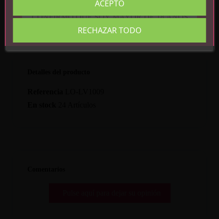
ACEPTO
CONFIRMO QUE SOY MAYOR DE 18 AÑOS
RECHAZAR TODO
Detalles del producto
Referencia
LO-LV1009
En stock
24 Artículos
Comentarios
Pulse aquí para dejar su opinión