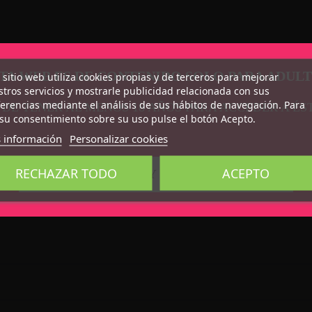
TA WEB ES DE CONTENIDO SOLO PARA ADUL
 sitio web utiliza cookies propias y de terceros para mejorar
tros servicios y mostrarle publicidad relacionada con sus
erencias mediante el análisis de sus hábitos de navegación. Para
 DE TENER AL MENOS 18 AÑOS PARA ACCEDER A ÉS
su consentimiento sobre su uso pulse el botón Acepto.
 información
Personalizar cookies
RECHAZAR TODO
ACEPTO
CONFIRMO QUE SOY MAYOR DE 18 AÑOS