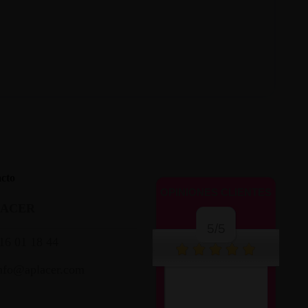
cto
OPINIONES CLIENTES
LACER
5/5
16 01 18 44
nfo@aplacer.com