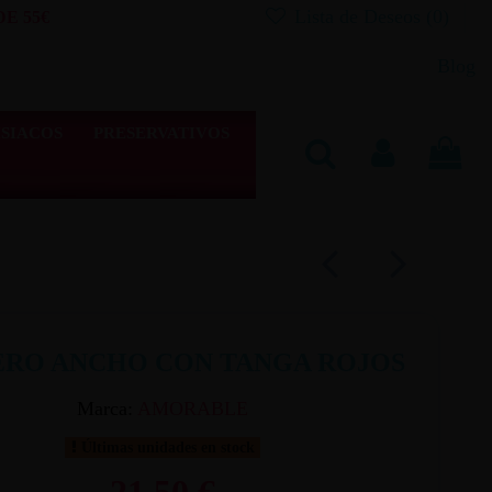
Lista de Deseos (
0
)
E 55€
Blog
SIACOS
PRESERVATIVOS
ERO ANCHO CON TANGA ROJOS
Marca:
AMORABLE
Últimas unidades en stock
21,50 €