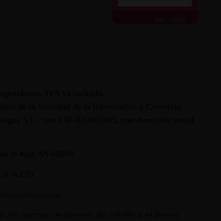
ver más
espondiente, IVA ya incluido.
vicios de la Sociedad de la Información y Comercio
 Designs S.L., con CIF-B10801835, con domicilio social
ª de la hoja AS-60566.
LA WEB)
nfo@aplacer.com
 las marcas de tarjetas de crédito o el banco