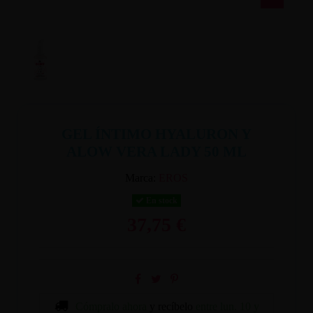
GEL ÍNTIMO HYALURON Y
ALOW VERA LADY 50 ML
Marca:
EROS
En stock
37,75 €
Cómpralo ahora
y recíbelo
entre lun. 10 y