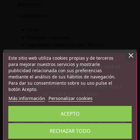
dispensador.
Características:
50 ml
Hyaluron + aloe vera
Ingredientes: Water, Glycerin, PEG-12
Dimethicone, Sodium Hydroxide,
Este sitio web utiliza cookies propias y de terceros
Phenoxyethanol, Etylhexylglycerin,
para mejorar nuestros servicios y mostrarle
ESTA WEB ES DE CONTENIDO SOLO
Carbomer, Sodium Hyaluronate, Aloe
publicidad relacionada con sus preferencias
PARA ADULTOS
Barbadensis
mediante el análisis de sus hábitos de navegación.
Para dar su consentimiento sobre su uso pulse el
DEBES DE TENER AL MENOS 18 AÑOS PARA
botón Acepto.
ACCEDER A ÉSTA WEB
Más información
Personalizar cookies
ACEPTO
CONFIRMO QUE SOY MAYOR DE 18 AÑOS
Detalles del producto
RECHAZAR TODO