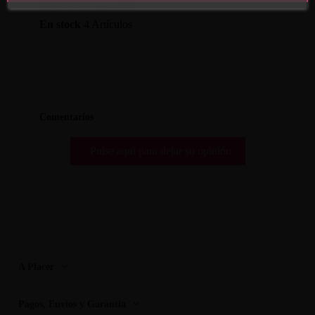
Referencia
EL35036
En stock
4 Artículos
Comentarios
Pulse aquí para dejar su opinión
A Placer
Pagos, Envios y Garantia