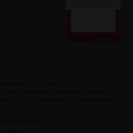
nfo@aplacer.com
Muy atentos y amables.
Envío súper rápido.
Todo...
ver más
espondiente, IVA ya incluido.
vicios de la Sociedad de la Información y Comercio
 Designs S.L., con CIF-B10801835, con domicilio social
ª de la hoja AS-60566.
LA WEB)