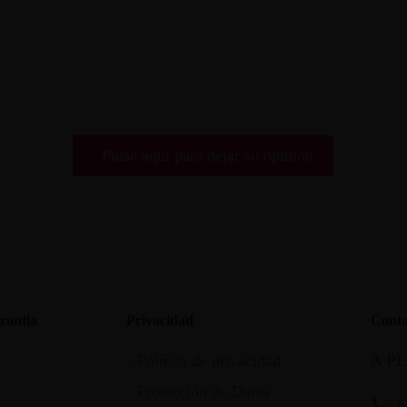
Pulse aquí para dejar su opinión
rantia
Privacidad
Conta
Política de privacidad
A P
Protección de Datos
6