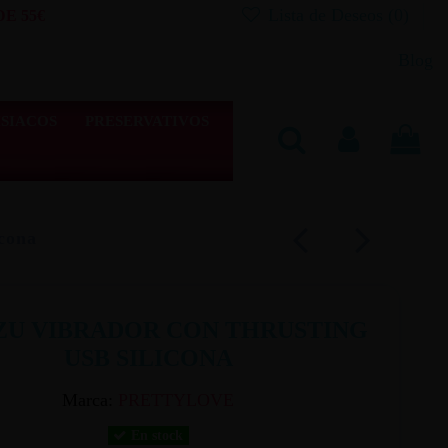
Lista de Deseos (
0
)
E 55€
Blog
SIACOS
PRESERVATIVOS
cona
ZU VIBRADOR CON THRUSTING
USB SILICONA
Marca:
PRETTYLOVE
En stock