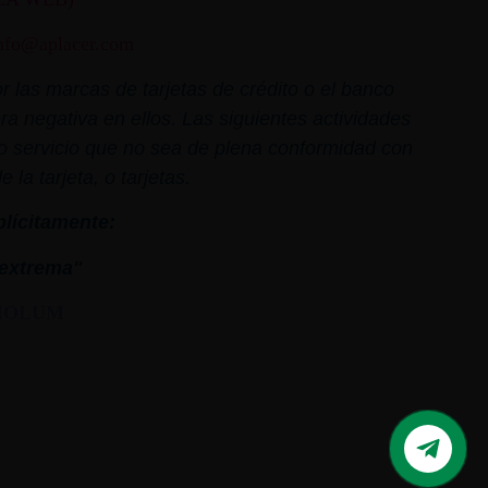
nfo@aplacer.com
 las marcas de tarjetas de crédito o el banco
ra negativa en ellos. Las siguientes actividades
o o servicio que no sea de plena conformidad con
la tarjeta, o tarjetas.
plícitamente:
extrema"
MOLUM