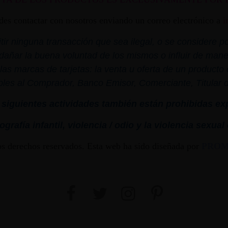
edes contactar con nosotros enviando un correo electrónico a
i
r ninguna transacción que sea ilegal, o se considere por
dañar la buena voluntad de los mismos o influir de mane
las marcas de tarjetas: la venta u oferta de un product
bles al Comprador, Banco Emisor, Comerciante, Titular de 
siguientes actividades también están prohibidas ex
grafía infantil,
violencia
/ odio y la
violencia
sexual
os derechos reservados. Esta web ha sido diseñada por
PRO