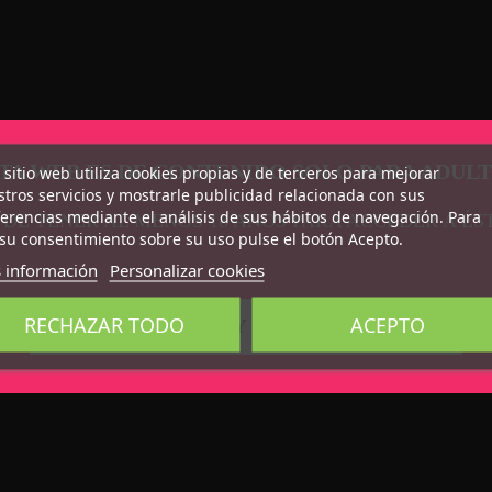
TA WEB ES DE CONTENIDO SOLO PARA ADUL
 sitio web utiliza cookies propias y de terceros para mejorar
tros servicios y mostrarle publicidad relacionada con sus
erencias mediante el análisis de sus hábitos de navegación. Para
 DE TENER AL MENOS 18 AÑOS PARA ACCEDER A ÉS
su consentimiento sobre su uso pulse el botón Acepto.
 información
Personalizar cookies
RECHAZAR TODO
ACEPTO
CONFIRMO QUE SOY MAYOR DE 18 AÑOS