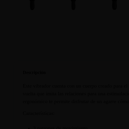
Descripción
Este vibrador cuenta con un cuerpo creado para e
vuelta que imita las relaciones para una estimulaci
ergonómico te permite disfrutar de un agarre cóm
Características:
3 patrones de movimiento