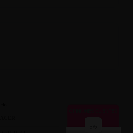
cto
OPINIONES CLIENTES
LACER
5/5
16 01 18 44