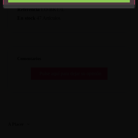
Referencia
LO-BK17L
En stock
47 Artículos
Comentarios
Pulse aquí para dejar su opinión
A Placer