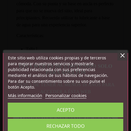
cómoda. Con su punta y su base en ancla es perfecto
para que no se mueva del sitio, ideal para
principiantes. Recuerda utilizar tu lubricante a base
de agua para una experiencia superior.
Características:
Talla L
Silicona segura para el cuerpo
Este sitio web utiliza cookies propias y de terceros
Base en ancla
para mejorar nuestros servicios y mostrarle
ESTA WEB ES DE CONTENIDO SOLO
publicidad relacionada con sus preferencias
Perfecto para principiantes
PARA ADULTOS
mediante el análisis de sus hábitos de navegación.
Medidas: 13.2 cm x 3.5 cm
Para dar su consentimiento sobre su uso pulse el
DEBES DE TENER AL MENOS 18 AÑOS PARA
botón Acepto.
ACCEDER A ÉSTA WEB
Más información
Personalizar cookies
ACEPTO
CONFIRMO QUE SOY MAYOR DE 18 AÑOS
RECHAZAR TODO
Detalles del producto