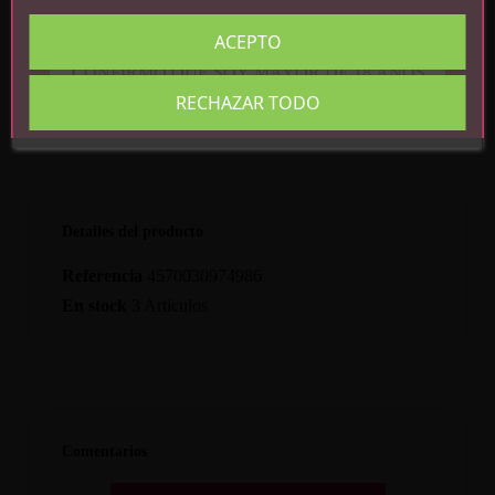
hidroxipropil ciclodextrina, butilcarbamato de
yodopropinilo, ciclotetrasiloxano
ACEPTO
CONFIRMO QUE SOY MAYOR DE 18 AÑOS
RECHAZAR TODO
Detalles del producto
Referencia
4570030974986
En stock
3 Artículos
Comentarios