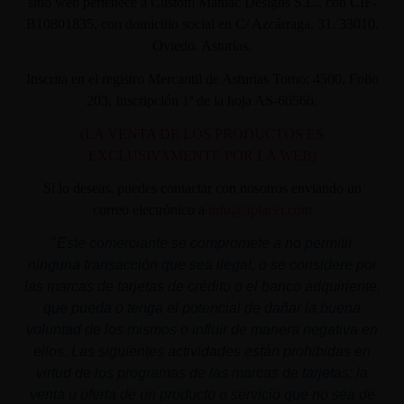
sitio web pertenece a Custom Maniac Designs S.L., con CIF-
B10801835, con domicilio social en C/ Azcárraga, 31. 33010.
Oviedo. Asturias.
Inscrita en el registro Mercantil de Asturias Tomo: 4500, Folio
203, Inscripción 1ª de la hoja AS-60566.
(LA VENTA DE LOS PRODUCTOS ES
EXCLUSIVAMENTE POR LA WEB)
Si lo deseas, puedes contactar con nosotros enviando un
correo electrónico a
info@aplacer.com
"
Este comerciante se compromete a no permitir
ninguna transacción que sea ilegal, o se considere por
las marcas de tarjetas de crédito o el banco adquiriente,
que pueda o tenga el potencial de dañar la buena
voluntad de los mismos o influir de manera negativa en
ellos. Las siguientes actividades están prohibidas en
virtud de los programas de las marcas de tarjetas: la
venta u oferta de un producto o servicio que no sea de