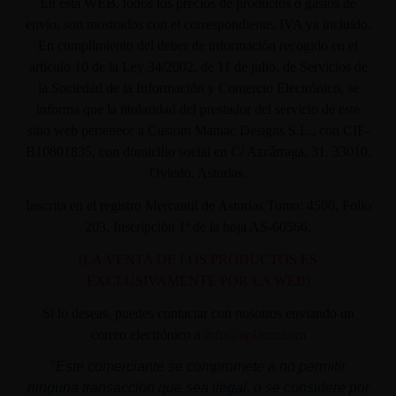
En ésta WEB, todos los precios de productos o gastos de
envío, son mostrados con el correspondiente, IVA ya incluido.
En cumplimiento del deber de información recogido en el
artículo 10 de la Ley 34/2002, de 11 de julio, de Servicios de
la Sociedad de la Información y Comercio Electrónico, se
informa que la titularidad del prestador del servicio de este
sitio web pertenece a Custom Maniac Designs S.L., con CIF-
B10801835, con domicilio social en C/ Azcárraga, 31. 33010.
Oviedo. Asturias.
Inscrita en el registro Mercantil de Asturias Tomo: 4500, Folio
203, Inscripción 1ª de la hoja AS-60566.
(LA VENTA DE LOS PRODUCTOS ES
EXCLUSIVAMENTE POR LA WEB)
Si lo deseas, puedes contactar con nosotros enviando un
correo electrónico a
info@aplacer.com
"
Este comerciante se compromete a no permitir
ninguna transacción que sea ilegal, o se considere por