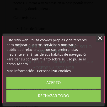
noches. Gracias a su ventosa en la base podrás usarlo
cuando y donde quieras.
Características:
Libre de ftalatos
Dual density
Este sitio web utiliza cookies propias y de terceros
PVC
para mejorar nuestros servicios y mostrarle
Ventosa
ESTA WEB ES DE CONTENIDO SOLO
publicidad relacionada con sus preferencias
PARA ADULTOS
Medidas: 17.2 cm x 4.1 cm
mediante el análisis de sus hábitos de navegación.
Para dar su consentimiento sobre su uso pulse el
DEBES DE TENER AL MENOS 18 AÑOS PARA
botón Acepto.
ACCEDER A ÉSTA WEB
Más información
Personalizar cookies
ACEPTO
CONFIRMO QUE SOY MAYOR DE 18 AÑOS
Detalles del producto
RECHAZAR TODO
Referencia
CN-711732141
En stock
6 Artículos