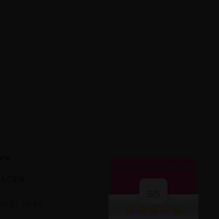
cto
OPINIONES CLIENTES
LACER
5/5
16 01 18 44