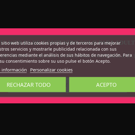
TA WEB ES DE CONTENIDO SOLO PARA ADUL
 sitio web utiliza cookies propias y de terceros para mejorar
tros servicios y mostrarle publicidad relacionada con sus
erencias mediante el análisis de sus hábitos de navegación. Para
 DE TENER AL MENOS 18 AÑOS PARA ACCEDER A ÉS
su consentimiento sobre su uso pulse el botón Acepto.
 información
Personalizar cookies
RECHAZAR TODO
ACEPTO
CONFIRMO QUE SOY MAYOR DE 18 AÑOS