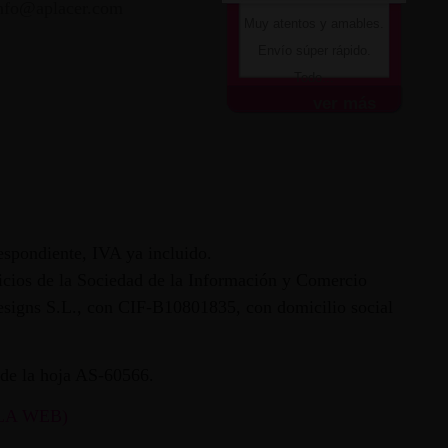
nfo@aplacer.com
Muy atentos y amables.
Envío súper rápido.
Todo...
ver más
espondiente, IVA ya incluido.
vicios de la Sociedad de la Información y Comercio
 Designs S.L., con CIF-B10801835, con domicilio social
ª de la hoja AS-60566.
LA WEB)