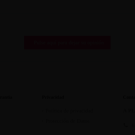
Pulse aquí para dejar su opinión
rantia
Privacidad
Conta
Política de privacidad
A P
Protección de Datos
6