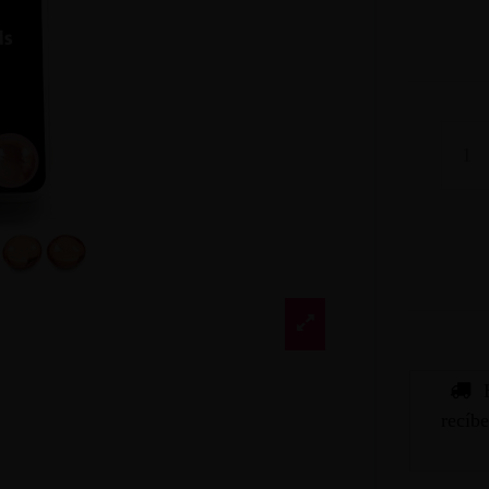
recíb