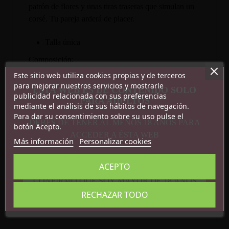
patrón de flores y unas tiras traseras que simulan un
corsé. Tu pareja arderá de placer.
Talla única
Composición:
Este sitio web utiliza cookies propias y de terceros
88% nylon
para mejorar nuestros servicios y mostrarle
ESTA WEB ES DE CONTENIDO SOLO
publicidad relacionada con sus preferencias
PARA ADULTOS
mediante el análisis de sus hábitos de navegación.
Para dar su consentimiento sobre su uso pulse el
DEBES DE TENER AL MENOS 18 AÑOS PARA
botón Acepto.
ACCEDER A ÉSTA WEB
Más información
Personalizar cookies
ACEPTO
Detalles del producto
CONFIRMO QUE SOY MAYOR DE 18 AÑOS
Referencia
R1481
RECHAZAR TODO
En stock
2 Artículos