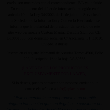
envío, son mostrados con el correspondiente, IVA ya incluido.
En cumplimiento del deber de información recogido en el
artículo 10 de la Ley 34/2002, de 11 de julio, de Servicios de
la Sociedad de la Información y Comercio Electrónico, se
informa que la titularidad del prestador del servicio de este
sitio web pertenece a Custom Maniac Designs S.L., con CIF-
B10801835, con domicilio social en C/ Azcárraga, 31. 33010.
Oviedo. Asturias.
Inscrita en el registro Mercantil de Asturias Tomo: 4500, Folio
203, Inscripción 1ª de la hoja AS-60566.
(LA VENTA DE LOS PRODUCTOS ES
EXCLUSIVAMENTE POR LA WEB)
Si lo deseas, puedes contactar con nosotros enviando un
correo electrónico a
info@aplacer.com
"
Este comerciante se compromete a no permitir
ninguna transacción que sea ilegal, o se considere por
las marcas de tarjetas de crédito o el banco adquiriente,