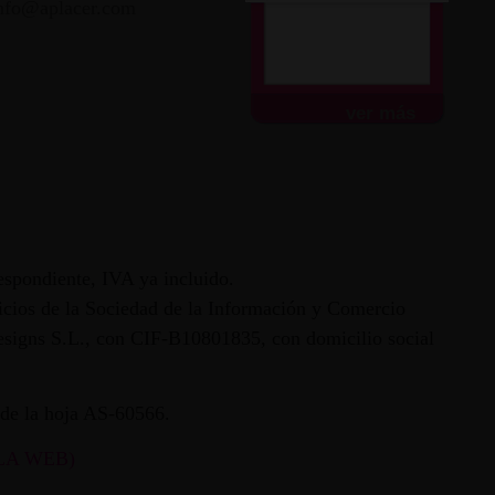
nfo@aplacer.com
ver más
espondiente, IVA ya incluido.
vicios de la Sociedad de la Información y Comercio
 Designs S.L., con CIF-B10801835, con domicilio social
ª de la hoja AS-60566.
LA WEB)