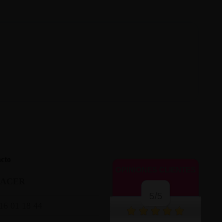
cto
OPINIONES CLIENTES
LACER
5/5
16 01 18 44