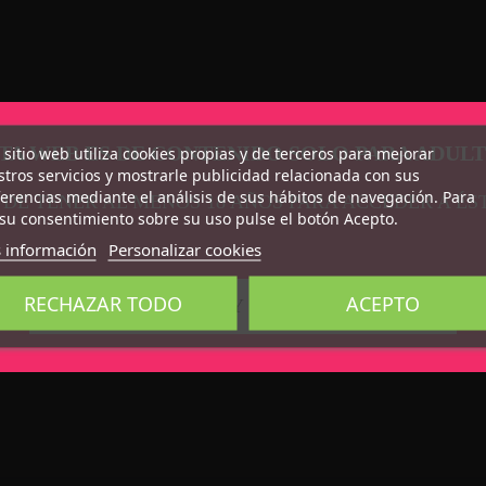
TA WEB ES DE CONTENIDO SOLO PARA ADUL
 sitio web utiliza cookies propias y de terceros para mejorar
tros servicios y mostrarle publicidad relacionada con sus
erencias mediante el análisis de sus hábitos de navegación. Para
 DE TENER AL MENOS 18 AÑOS PARA ACCEDER A ÉS
su consentimiento sobre su uso pulse el botón Acepto.
 información
Personalizar cookies
RECHAZAR TODO
ACEPTO
CONFIRMO QUE SOY MAYOR DE 18 AÑOS