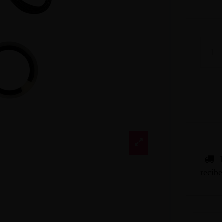
recíb