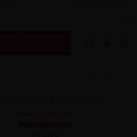
Lista de Deseos (
0
)
E 55€
Blog
SIACOS
PRESERVATIVOS
T DE ANILLOS PARA EL PENE
Marca:
ELECTRO PLAY
Últimas unidades en stock
37,00 €