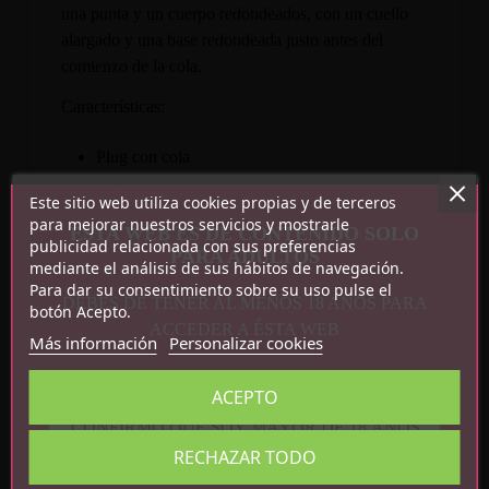
una punta y un cuerpo redondeados, con un cuello
alargado y una base redondeada justo antes del
comienzo de la cola.
Características:
Plug con cola
Metal
Este sitio web utiliza cookies propias y de terceros
Libre de nickel
para mejorar nuestros servicios y mostrarle
ESTA WEB ES DE CONTENIDO SOLO
Medidas totales: 40 cm x 8.5 cm
publicidad relacionada con sus preferencias
PARA ADULTOS
Medidas de la cola: 35 cm
mediante el análisis de sus hábitos de navegación.
Para dar su consentimiento sobre su uso pulse el
DEBES DE TENER AL MENOS 18 AÑOS PARA
botón Acepto.
ACCEDER A ÉSTA WEB
Más información
Personalizar cookies
ACEPTO
CONFIRMO QUE SOY MAYOR DE 18 AÑOS
Detalles del producto
RECHAZAR TODO