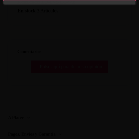
Referencia
LO-LV5431-WB
En stock
3 Artículos
Comentarios
Pulse aquí para dejar su opinión
A Placer
Pagos, Envios y Garantia