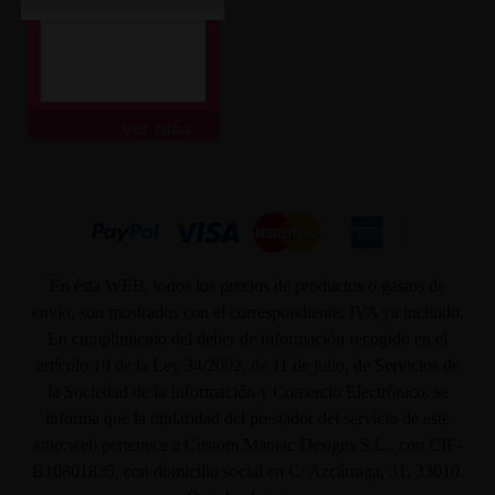
ver más
En ésta WEB, todos los precios de productos o gastos de
envío, son mostrados con el correspondiente, IVA ya incluido.
En cumplimiento del deber de información recogido en el
artículo 10 de la Ley 34/2002, de 11 de julio, de Servicios de
la Sociedad de la Información y Comercio Electrónico, se
informa que la titularidad del prestador del servicio de este
sitio web pertenece a Custom Maniac Designs S.L., con CIF-
B10801835, con domicilio social en C/ Azcárraga, 31. 33010.