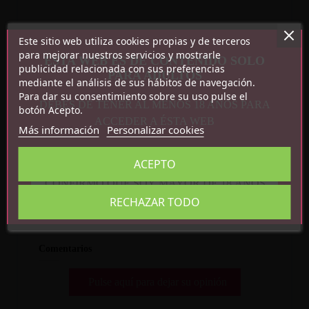
Este sitio web utiliza cookies propias y de terceros
para mejorar nuestros servicios y mostrarle
ESTA WEB ES DE CONTENIDO SOLO
publicidad relacionada con sus preferencias
PARA ADULTOS
mediante el análisis de sus hábitos de navegación.
Para dar su consentimiento sobre su uso pulse el
DEBES DE TENER AL MENOS 18 AÑOS PARA
botón Acepto.
Detalles del producto
ACCEDER A ÉSTA WEB
Más información
Personalizar cookies
Referencia
R8124
En stock
1 Artículo
ACEPTO
CONFIRMO QUE SOY MAYOR DE 18 AÑOS
RECHAZAR TODO
Comentarios
Pulse aquí para dejar su opinión