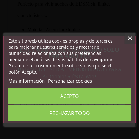
Perfecto para vivir noches de BDSM sin límite.
Características:
Material: Acero Inoxidable
Color: Rojo
Este sitio web utiliza cookies propias y de terceros
Medidas: 9.7 cm largo x 4 cm diámetro.
para mejorar nuestros servicios y mostrarle
ESTA WEB ES DE CONTENIDO SOLO
Peso: 360 gr
publicidad relacionada con sus preferencias
PARA ADULTOS
mediante el análisis de sus hábitos de navegación.
Para dar su consentimiento sobre su uso pulse el
DEBES DE TENER AL MENOS 18 AÑOS PARA
botón Acepto.
ACCEDER A ÉSTA WEB
Más información
Personalizar cookies
Detalles del producto
ACEPTO
CONFIRMO QUE SOY MAYOR DE 18 AÑOS
Referencia
R7983
RECHAZAR TODO
En stock
1 Artículo