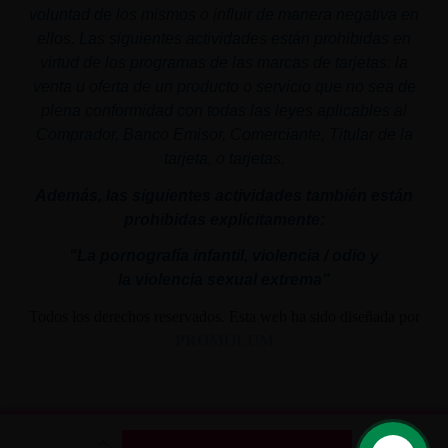
voluntad de los mismos o influir de manera negativa en
ellos. Las siguientes actividades están prohibidas en
virtud de los programas de las marcas de tarjetas: la
venta u oferta de un producto o servicio que no sea de
plena conformidad con todas las leyes aplicables al
Comprador, Banco Emisor, Comerciante, Titular de la
tarjeta, o tarjetas.
Además, las siguientes actividades también están
prohibidas explícitamente:
"La pornografía infantil,
violencia
/ odio y
la
violencia
sexual
extrema"
Todos los derechos reservados. Esta web ha sido diseñada por
PROMOLUM