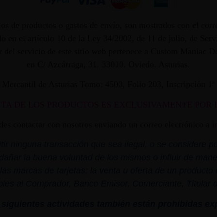
os de productos o gastos de envío, son mostrados con el corr
 en el artículo 10 de la Ley 34/2002, de 11 de julio, de Ser
dor del servicio de este sitio web pertenece a Custom Maniac
en C/ Azcárraga, 31. 33010. Oviedo. Asturias.
ro Mercantil de Asturias Tomo: 4500, Folio 203, Inscripción 1
NTA DE LOS PRODUCTOS ES EXCLUSIVAMENTE POR 
edes contactar con nosotros enviando un correo electrónico a
i
r ninguna transacción que sea ilegal, o se considere por
dañar la buena voluntad de los mismos o influir de mane
las marcas de tarjetas: la venta u oferta de un product
bles al Comprador, Banco Emisor, Comerciante, Titular de 
siguientes actividades también están prohibidas ex