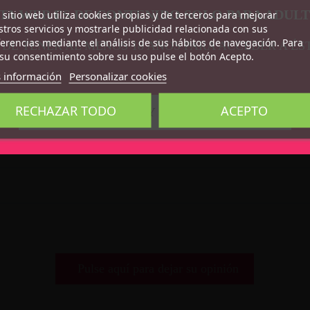
TA WEB ES DE CONTENIDO SOLO PARA ADUL
 sitio web utiliza cookies propias y de terceros para mejorar
tros servicios y mostrarle publicidad relacionada con sus
erencias mediante el análisis de sus hábitos de navegación. Para
 DE TENER AL MENOS 18 AÑOS PARA ACCEDER A ÉS
su consentimiento sobre su uso pulse el botón Acepto.
 información
Personalizar cookies
RECHAZAR TODO
ACEPTO
CONFIRMO QUE SOY MAYOR DE 18 AÑOS
Pulse aquí para dejar su opinión