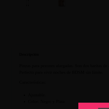
Descripción
Pinzas para pezones alargadas. Son dos baritas de a
Perfecto para vivir noches de BDSM sin límite.
Características:
Ajustable.
Color: Negro y Plata