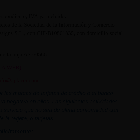
espondiente, IVA ya incluido.
vicios de la Sociedad de la Información y Comercio
 Designs S.L., con CIF-B10801835, con domicilio social
ª de la hoja AS-60566.
LA WEB)
nfo@aplacer.com
 las marcas de tarjetas de crédito o el banco
ra negativa en ellos. Las siguientes actividades
o o servicio que no sea de plena conformidad con
la tarjeta, o tarjetas.
plícitamente: