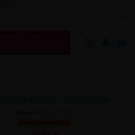
Lista de Deseos (
0
)
E 55€
Blog
SIACOS
PRESERVATIVOS
AS PARA PEZONES ALARGADOS
Marca:
BONDAGE PLAY
Últimas unidades en stock
21,50 €