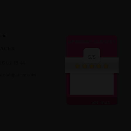
cto
OPINIONES CLIENTES
LACER
5/5
16 01 18 44
nfo@aplacer.com
ver más