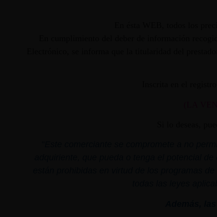
En ésta WEB, todos los preci
En cumplimiento del deber de información recogido
Electrónico, se informa que la titularidad del presta
Inscrita en el regist
(LA VE
Si lo deseas, pu
"
Este comerciante se compromete a no permiti
adquiriente, que pueda o tenga el potencial de 
están prohibidas en virtud de los programas de 
todas las leyes aplica
Además, las 