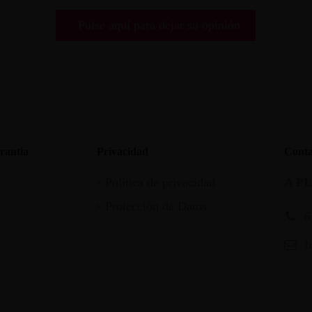
Pulse aquí para dejar su opinión
rantia
Privacidad
Conta
Política de privacidad
A P
Protección de Datos
6
I