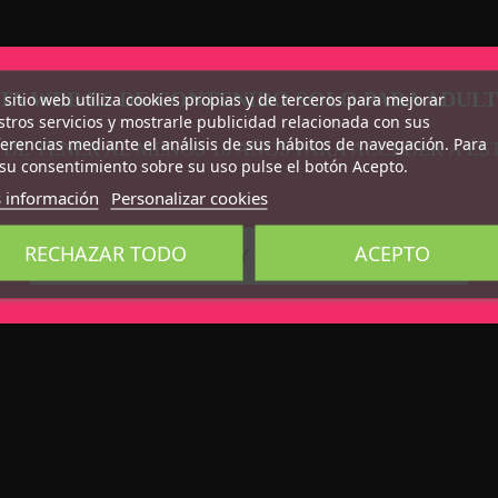
TA WEB ES DE CONTENIDO SOLO PARA ADUL
 sitio web utiliza cookies propias y de terceros para mejorar
tros servicios y mostrarle publicidad relacionada con sus
erencias mediante el análisis de sus hábitos de navegación. Para
 DE TENER AL MENOS 18 AÑOS PARA ACCEDER A ÉS
su consentimiento sobre su uso pulse el botón Acepto.
 información
Personalizar cookies
RECHAZAR TODO
ACEPTO
CONFIRMO QUE SOY MAYOR DE 18 AÑOS