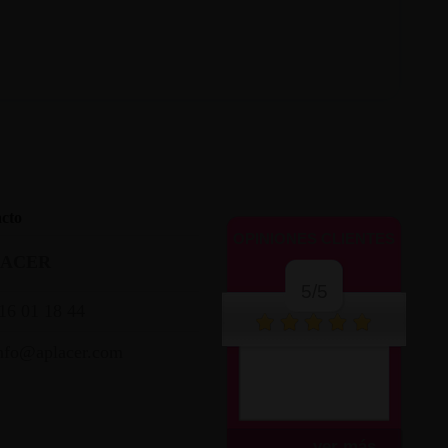
cto
OPINIONES CLIENTES
LACER
5/5
16 01 18 44
nfo@aplacer.com
ver más