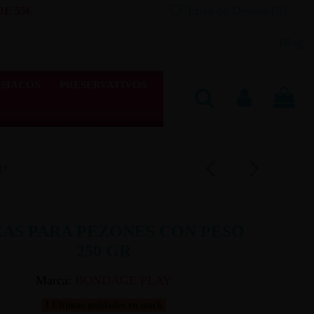
Lista de Deseos (
0
)
E 55€
Blog
SIACOS
PRESERVATIVOS
gr
ZAS PARA PEZONES CON PESO
250 GR
Marca:
BONDAGE PLAY
Últimas unidades en stock