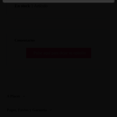
En stock
1 Artículo
Comentarios
Pulse aquí para dejar su opinión
A Placer
Pagos, Envios y Garantia