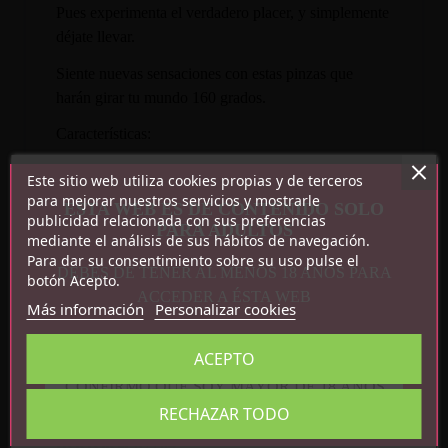
Pues experimenta el verdadero placer, y simplemente
déjate llevar.
Siente nuevas sensaciones con estas pinzas que
harán girar tu mundo 160 grados.
Características:
Este sitio web utiliza cookies propias y de terceros
Material: Plástico.
para mejorar nuestros servicios y mostrarle
Ajustables.
ESTA WEB ES DE CONTENIDO SOLO
publicidad relacionada con sus preferencias
PARA ADULTOS
Color: Negro.
mediante el análisis de sus hábitos de navegación.
Para dar su consentimiento sobre su uso pulse el
DEBES DE TENER AL MENOS 18 AÑOS PARA
botón Acepto.
ACCEDER A ÉSTA WEB
Más información
Personalizar cookies
ACEPTO
CONFIRMO QUE SOY MAYOR DE 18 AÑOS
Detalles del producto
RECHAZAR TODO
Referencia
R7704