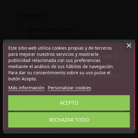
Características:
Material: Cuero y metal
Medidas producto: Ajustable en tres
posiciones: 24.5cm - 27cm - 29.5cm.
Este sitio web utiliza cookies propias y de terceros
4,5cm de ancho.
para mejorar nuestros servicios y mostrarle
ESTA WEB ES DE CONTENIDO SOLO
Color: Negro
publicidad relacionada con sus preferencias
PARA ADULTOS
mediante el análisis de sus hábitos de navegación.
Incluye candado y ganchos.
Para dar su consentimiento sobre su uso pulse el
DEBES DE TENER AL MENOS 18 AÑOS PARA
botón Acepto.
ACCEDER A ÉSTA WEB
Más información
Personalizar cookies
ACEPTO
Detalles del producto
CONFIRMO QUE SOY MAYOR DE 18 AÑOS
RECHAZAR TODO
Referencia
R7524
En stock
1 Artículo