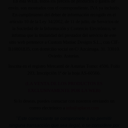
En ésta WEB, todos los precios de productos o gastos de
envío, son mostrados con el correspondiente, IVA ya incluido.
En cumplimiento del deber de información recogido en el
artículo 10 de la Ley 34/2002, de 11 de julio, de Servicios de
la Sociedad de la Información y Comercio Electrónico, se
informa que la titularidad del prestador del servicio de este
sitio web pertenece a Custom Maniac Designs S.L., con CIF-
B10801835, con domicilio social en C/ Azcárraga, 31. 33010.
Oviedo. Asturias.
Inscrita en el registro Mercantil de Asturias Tomo: 4500, Folio
203, Inscripción 1ª de la hoja AS-60566.
(LA VENTA DE LOS PRODUCTOS ES
EXCLUSIVAMENTE POR LA WEB)
Si lo deseas, puedes contactar con nosotros enviando un
correo electrónico a
info@aplacer.com
"
Este comerciante se compromete a no permitir
ninguna transacción que sea ilegal, o se considere por