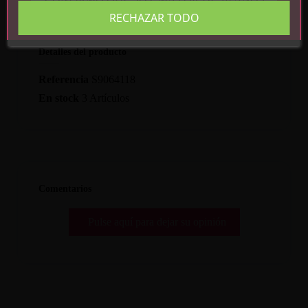
RECHAZAR TODO
Detalles del producto
Referencia
S9064118
En stock
3 Artículos
Comentarios
Pulse aquí para dejar su opinión