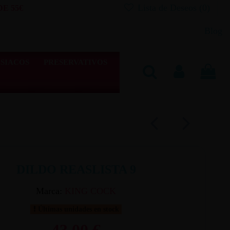
Lista de Deseos (
0
)
E 55€
Blog
SIACOS
PRESERVATIVOS
DILDO REASLISTA 9
Marca:
KING COCK
Últimas unidades en stock
43,00 €