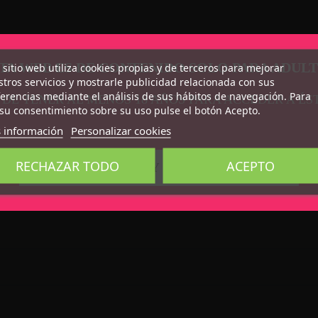
TA WEB ES DE CONTENIDO SOLO PARA ADUL
 sitio web utiliza cookies propias y de terceros para mejorar
tros servicios y mostrarle publicidad relacionada con sus
erencias mediante el análisis de sus hábitos de navegación. Para
 DE TENER AL MENOS 18 AÑOS PARA ACCEDER A ÉS
su consentimiento sobre su uso pulse el botón Acepto.
 información
Personalizar cookies
RECHAZAR TODO
ACEPTO
CONFIRMO QUE SOY MAYOR DE 18 AÑOS