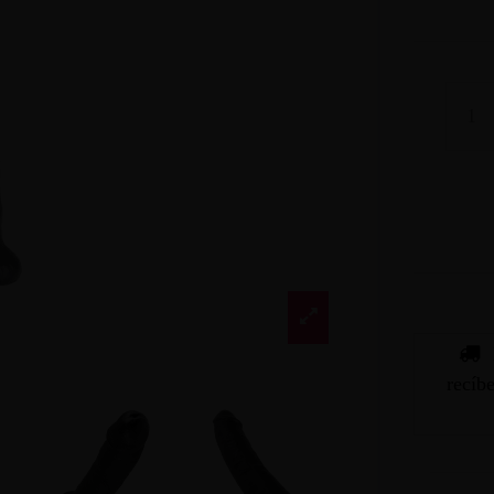
recíb