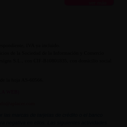
ver más
espondiente, IVA ya incluido.
vicios de la Sociedad de la Información y Comercio
 Designs S.L., con CIF-B10801835, con domicilio social
ª de la hoja AS-60566.
LA WEB)
nfo@aplacer.com
 las marcas de tarjetas de crédito o el banco
ra negativa en ellos. Las siguientes actividades