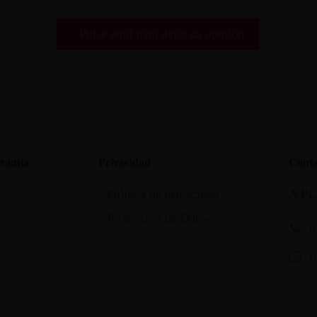
Pulse aquí para dejar su opinión
rantia
Privacidad
Conta
Política de privacidad
A P
Protección de Datos
6
I