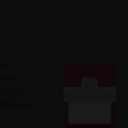
cto
OPINIONES CLIENTES
LACER
5/5
16 01 18 44
nfo@aplacer.com