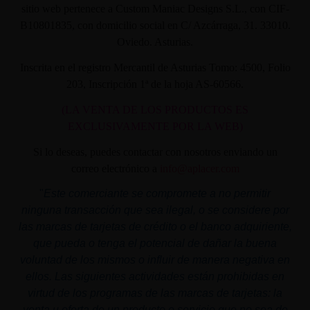
sitio web pertenece a Custom Maniac Designs S.L., con CIF-
B10801835, con domicilio social en C/ Azcárraga, 31. 33010.
Oviedo. Asturias.
Inscrita en el registro Mercantil de Asturias Tomo: 4500, Folio
203, Inscripción 1ª de la hoja AS-60566.
(LA VENTA DE LOS PRODUCTOS ES
EXCLUSIVAMENTE POR LA WEB)
Si lo deseas, puedes contactar con nosotros enviando un
correo electrónico a
info@aplacer.com
"
Este comerciante se compromete a no permitir
ninguna transacción que sea ilegal, o se considere por
las marcas de tarjetas de crédito o el banco adquiriente,
que pueda o tenga el potencial de dañar la buena
voluntad de los mismos o influir de manera negativa en
ellos. Las siguientes actividades están prohibidas en
virtud de los programas de las marcas de tarjetas: la
venta u oferta de un producto o servicio que no sea de