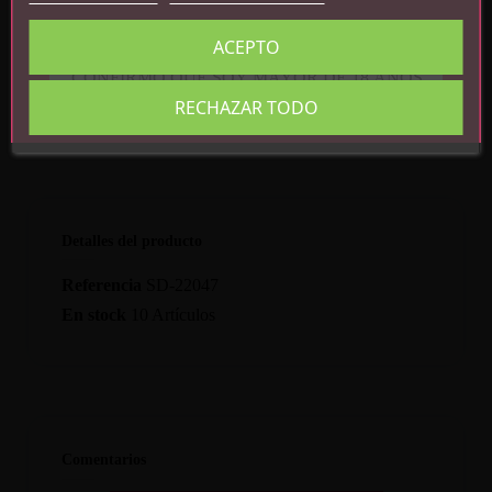
Apto con arnés
ACEPTO
Medidas: 20.5 cm x 5 cm
CONFIRMO QUE SOY MAYOR DE 18 AÑOS
RECHAZAR TODO
Detalles del producto
Referencia
SD-22047
En stock
10 Artículos
Comentarios