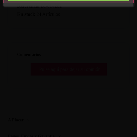
Referencia
BI-014282
En stock
24 Artículos
Comentarios
Pulse aquí para dejar su opinión
A Placer
Pagos, Envios y Garantia