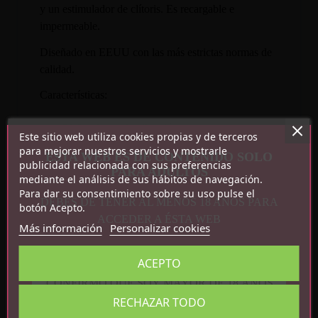
y un estimulador de clítoris. Es recargable e
impermeable.
Diseñado en EEUU con las más estrictas normas de
calidad.
Características:
30 funciones de vibración
Este sitio web utiliza cookies propias y de terceros
Impermeable
para mejorar nuestros servicios y mostrarle
ESTA WEB ES DE CONTENIDO SOLO
Recargable por USB
publicidad relacionada con sus preferencias
PARA ADULTOS
mediante el análisis de sus hábitos de navegación.
Medidas: 17 cm x 3 cm
Para dar su consentimiento sobre su uso pulse el
DEBES DE TENER AL MENOS 18 AÑOS PARA
botón Acepto.
ACCEDER A ÉSTA WEB
Más información
Personalizar cookies
ACEPTO
CONFIRMO QUE SOY MAYOR DE 18 AÑOS
RECHAZAR TODO
Detalles del producto