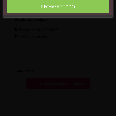
RECHAZAR TODO
Detalles del producto
Referencia
LO-LV250023
En stock
4 Artículos
Comentarios
Pulse aquí para dejar su opinión