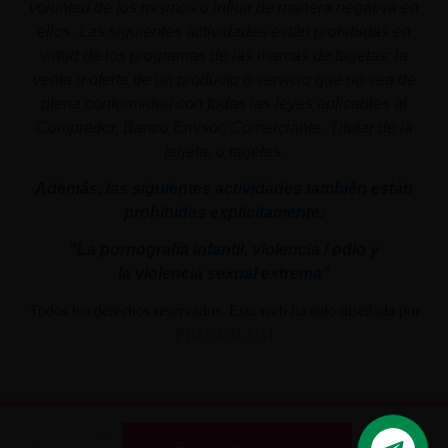
voluntad de los mismos o influir de manera negativa en
ellos. Las siguientes actividades están prohibidas en
virtud de los programas de las marcas de tarjetas: la
venta u oferta de un producto o servicio que no sea de
plena conformidad con todas las leyes aplicables al
Comprador, Banco Emisor, Comerciante, Titular de la
tarjeta, o tarjetas.
Además, las siguientes actividades también están
prohibidas explícitamente:
"La pornografía infantil,
violencia
/ odio y
la
violencia
sexual
extrema"
Todos los derechos reservados. Esta web ha sido diseñada por
PROMOLUM