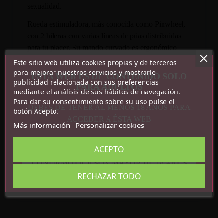
sexualidad.
Rueda estimuladora, más conocida como Pinwheel,
con 2 hileras con varias líneas de púas distribuidas
para tu placer. Su mando curvado es ergonómico
para una comodidad extra.
Este sitio web utiliza cookies propias y de terceros
para mejorar nuestros servicios y mostrarle
ESTA WEB ES DE CONTENIDO SOLO
publicidad relacionada con sus preferencias
PARA ADULTOS
mediante el análisis de sus hábitos de navegación.
Para dar su consentimiento sobre su uso pulse el
DEBES DE TENER AL MENOS 18 AÑOS PARA
botón Acepto.
ACCEDER A ÉSTA WEB
Más información
Personalizar cookies
Detalles del producto
ACEPTO
CONFIRMO QUE SOY MAYOR DE 18 AÑOS
Referencia
8436615000227
RECHAZAR TODO
En stock
29 Artículos