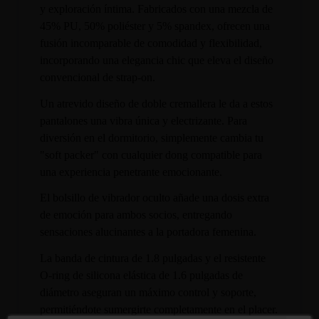
y exploración íntima. Fabricados con una mezcla de
45% PU, 50% poliéster y 5% spandex, ofrecen una
fusión incomparable de comodidad y flexibilidad,
incorporando una elegancia chic que eleva el diseño
convencional de strap-on.
Un atrevido diseño de doble cremallera le da a estos
pantalones una vibra única y electrizante. Para
diversión en el dormitorio, simplemente cambia tu
"soft packer" con cualquier dong compatible para
una experiencia penetrante emocionante.
El bolsillo de vibrador oculto añade una dosis extra
de emoción para ambos socios, entregando
sensaciones alucinantes a la portadora femenina.
La banda de cintura de 1.8 pulgadas y el resistente
O-ring de silicona elástica de 1.6 pulgadas de
diámetro aseguran un máximo control y soporte,
permitiéndote sumergirte completamente en el placer.