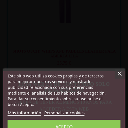
SHOTS OUCH! WHIPS AND PADDLES LEATHER PALA
ABIERTA LILA
25,75 €
Este sitio web utiliza cookies propias y de terceros
para mejorar nuestros servicios y mostrarle
ESTA WEB ES DE CONTENIDO SOLO
publicidad relacionada con sus preferencias
PARA ADULTOS
mediante el análisis de sus hábitos de navegación.
Para dar su consentimiento sobre su uso pulse el
DEBES DE TENER AL MENOS 18 AÑOS PARA
botón Acepto.
Recíbelo
entre mar. 11
y mié. 12
ACCEDER A ÉSTA WEB
Más información
Personalizar cookies
ACEPTO