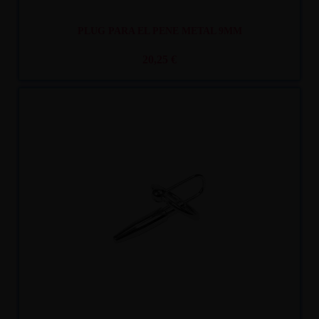
PLUG PARA EL PENE METAL 9MM
20,25 €
Recíbelo
entre mar. 11
y mié. 12