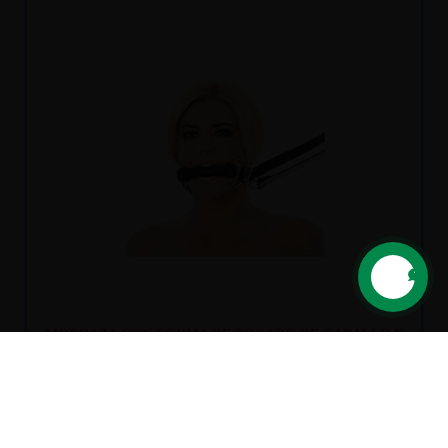
Recíbelo
entre mar. 11
y mié. 12
MORDAZA CON FORMA DE BOCADO DE CABALLO Y
RIENDAS CUERO Y SILICONA
41,00 €