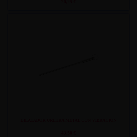
20,25 €
Recíbelo
entre mar. 11
y mié. 12
DILATADOR URETRA METAL CON VIBRACIÓN
43,50 €