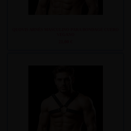
QUOVIS ARNÉS MASCULINO PARA BONDAGE CUERO
VEGANO
21,00 €
Recíbelo
entre mar. 11
y mié. 12