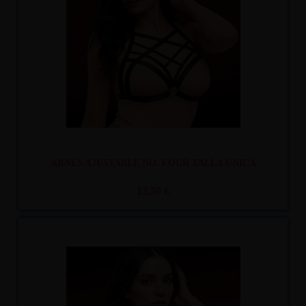
ARNÉS AJUSTABLE NO. FOUR TALLA ÚNICA
13,50 €
Recíbelo
entre mar. 11
y mié. 12