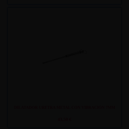
Recíbelo
entre mar. 11
y mié. 12
DILATADOR URETRA METAL CON VIBRACIÓN 7MM
43,50 €