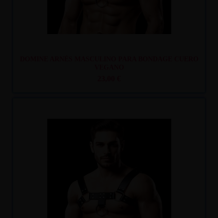
DOMINE ARNÉS MASCULINO PARA BONDAGE CUERO
VEGANO
23,00 €
Recíbelo
entre mar. 11
y mié. 12