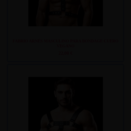
FABRIO ARNÉS MASCULINO PARA BONDAGE CUERO
VEGANO
22,00 €
Recíbelo
entre mar. 11
y mié. 12