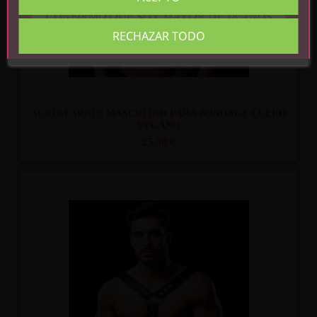
CONFIRMO QUE SOY MAYOR DE 18 AÑOS
RECHAZAR TODO
AURUM ARNÉS MASCULINO PARA BONDAGE CUERO
VEGANO
25,50 €
Recíbelo
entre mar. 11
y mié. 12