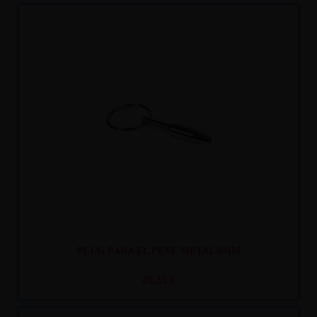
Recíbelo
entre mar. 11
y mié. 12
PLUG PARA EL PENE METAL 8MM
20,25 €