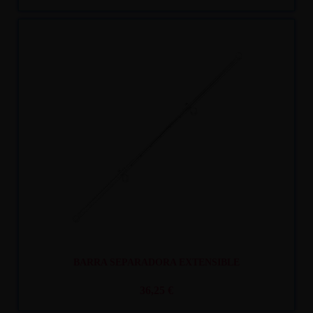
Recíbelo
entre mar. 11
y mié. 12
BARRA SEPARADORA EXTENSIBLE
36,25 €