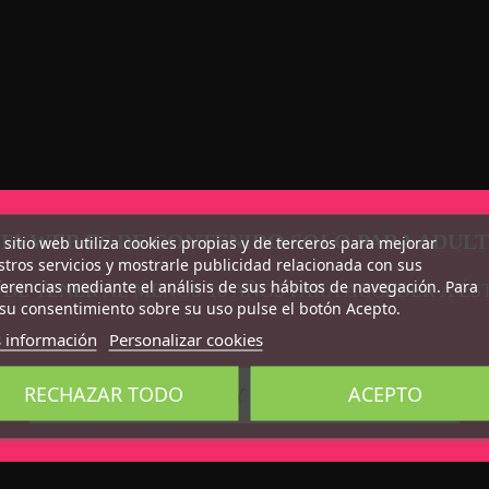
TA WEB ES DE CONTENIDO SOLO PARA ADUL
 sitio web utiliza cookies propias y de terceros para mejorar
tros servicios y mostrarle publicidad relacionada con sus
erencias mediante el análisis de sus hábitos de navegación. Para
 DE TENER AL MENOS 18 AÑOS PARA ACCEDER A ÉS
gr
su consentimiento sobre su uso pulse el botón Acepto.
 información
Personalizar cookies
? 61 gr
RECHAZAR TODO
ACEPTO
CONFIRMO QUE SOY MAYOR DE 18 AÑOS