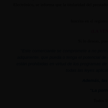
Electrónico, se informa que la titularidad del presta
Inscrita en el regist
(LA VE
Si lo deseas, pu
"
Este comerciante se compromete a no permiti
adquiriente, que pueda o tenga el potencial de 
están prohibidas en virtud de los programas de 
todas las leyes aplica
Además, las 
"La porno
Todos l