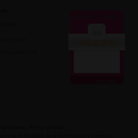
cto
OPINIONES CLIENTES
LACER
5/5
16 01 18 44
nfo@aplacer.com
Perfecto me llegó en
48h, todo bien.
ver más
espondiente, IVA ya incluido.
vicios de la Sociedad de la Información y Comercio