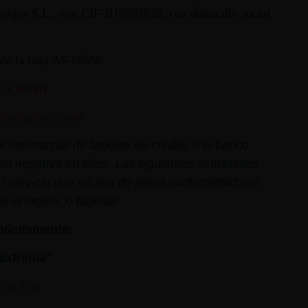
 Designs S.L., con CIF-B10801835, con domicilio social
ª de la hoja AS-60566.
LA WEB)
nfo@aplacer.com
 las marcas de tarjetas de crédito o el banco
ra negativa en ellos. Las siguientes actividades
o o servicio que no sea de plena conformidad con
la tarjeta, o tarjetas.
plícitamente:
extrema"
MOLUM