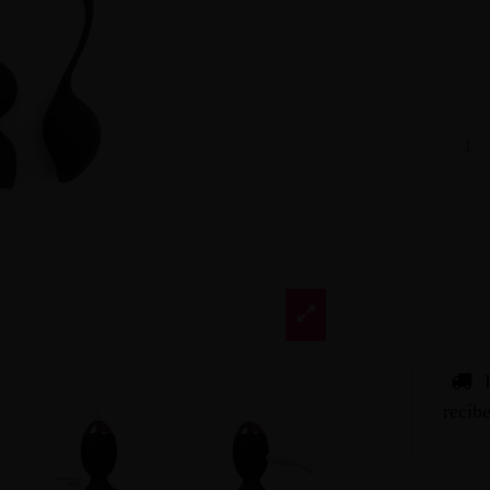
recíb