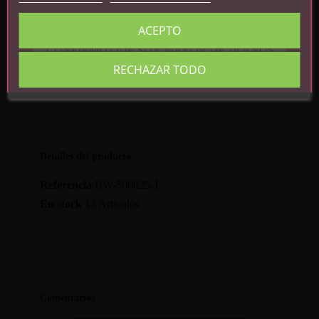
Medidas totales: 23.2 cm x 3.7 cm
ACEPTO
CONFIRMO QUE SOY MAYOR DE 18 AÑOS
RECHAZAR TODO
Detalles del producto
Referencia
BW-500025-1
En stock
13 Artículos
Comentarios