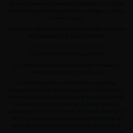
sitio web pertenece a Custom Maniac Designs S.L., con CIF-
B10801835, con domicilio social en C/ Azcárraga, 31. 33010.
Oviedo. Asturias.
Inscrita en el registro Mercantil de Asturias Tomo: 4500, Folio
203, Inscripción 1ª de la hoja AS-60566.
(LA VENTA DE LOS PRODUCTOS ES
EXCLUSIVAMENTE POR LA WEB)
Si lo deseas, puedes contactar con nosotros enviando un
correo electrónico a
info@aplacer.com
"
Este comerciante se compromete a no permitir
ninguna transacción que sea ilegal, o se considere por
las marcas de tarjetas de crédito o el banco adquiriente,
que pueda o tenga el potencial de dañar la buena
voluntad de los mismos o influir de manera negativa en
ellos. Las siguientes actividades están prohibidas en
virtud de los programas de las marcas de tarjetas: la
venta u oferta de un producto o servicio que no sea de