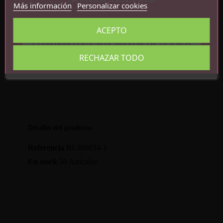
Más información
Personalizar cookies
Control remoto con cable
ABS
Impermeable
ACEPTO
Medidas de la caja: 11 cm x 7 cm
CONFIRMO QUE SOY MAYOR DE 18 AÑOS
RECHAZAR TODO
Detalles del producto
Referencia
BI-300034-1
En stock
50 Artículos