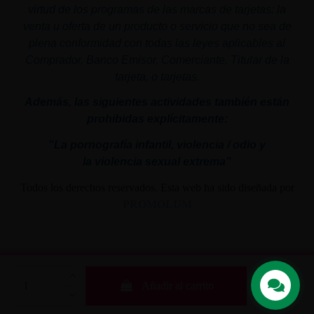
virtud de los programas de las marcas de tarjetas: la
venta u oferta de un producto o servicio que no sea de
plena conformidad con todas las leyes aplicables al
Comprador, Banco Emisor, Comerciante, Titular de la
tarjeta, o tarjetas.
Además, las siguientes actividades también están
prohibidas explícitamente:
"La pornografía infantil,
violencia
/ odio y
la
violencia
sexual
extrema"
Todos los derechos reservados. Esta web ha sido diseñada por
PROMOLUM
Añadir al carrito