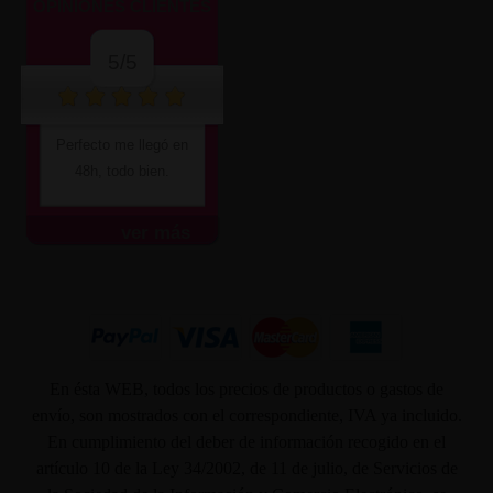
OPINIONES CLIENTES
5/5
Perfecto me llegó en
48h, todo bien.
ver más
En ésta WEB, todos los precios de productos o gastos de
envío, son mostrados con el correspondiente, IVA ya incluido.
En cumplimiento del deber de información recogido en el
artículo 10 de la Ley 34/2002, de 11 de julio, de Servicios de