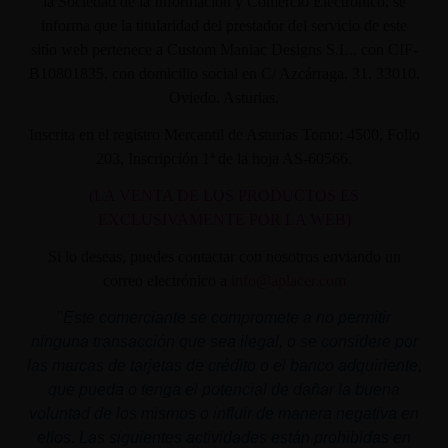
la Sociedad de la Información y Comercio Electrónico, se
informa que la titularidad del prestador del servicio de este
sitio web pertenece a Custom Maniac Designs S.L., con CIF-
B10801835, con domicilio social en C/ Azcárraga, 31. 33010.
Oviedo. Asturias.
Inscrita en el registro Mercantil de Asturias Tomo: 4500, Folio
203, Inscripción 1ª de la hoja AS-60566.
(LA VENTA DE LOS PRODUCTOS ES
EXCLUSIVAMENTE POR LA WEB)
Si lo deseas, puedes contactar con nosotros enviando un
correo electrónico a
info@aplacer.com
"
Este comerciante se compromete a no permitir
ninguna transacción que sea ilegal, o se considere por
las marcas de tarjetas de crédito o el banco adquiriente,
que pueda o tenga el potencial de dañar la buena
voluntad de los mismos o influir de manera negativa en
ellos. Las siguientes actividades están prohibidas en