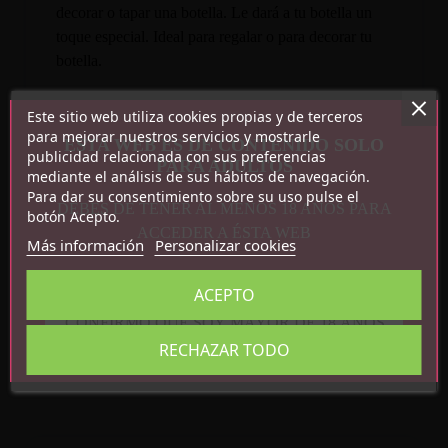
decorar o tapar una botella. Le dará a tu botella un
toque especial. Ideal para regalar o para decorar tu
botella.
Este sitio web utiliza cookies propias y de terceros
para mejorar nuestros servicios y mostrarle
ESTA WEB ES DE CONTENIDO SOLO
publicidad relacionada con sus preferencias
PARA ADULTOS
mediante el análisis de sus hábitos de navegación.
Para dar su consentimiento sobre su uso pulse el
DEBES DE TENER AL MENOS 18 AÑOS PARA
botón Acepto.
ACCEDER A ÉSTA WEB
Más información
Personalizar cookies
Detalles del producto
ACEPTO
Referencia
8412345051722
CONFIRMO QUE SOY MAYOR DE 18 AÑOS
En stock
2 Artículos
RECHAZAR TODO