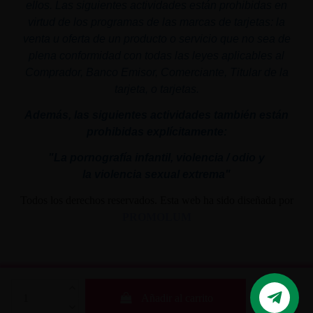
ellos. Las siguientes actividades están prohibidas en
virtud de los programas de las marcas de tarjetas: la
venta u oferta de un producto o servicio que no sea de
plena conformidad con todas las leyes aplicables al
Comprador, Banco Emisor, Comerciante, Titular de la
tarjeta, o tarjetas.
Además, las siguientes actividades también están
prohibidas explícitamente:
"La pornografía infantil,
violencia
/ odio y
la
violencia
sexual
extrema"
Todos los derechos reservados. Esta web ha sido diseñada por
PROMOLUM
Añadir al carrito