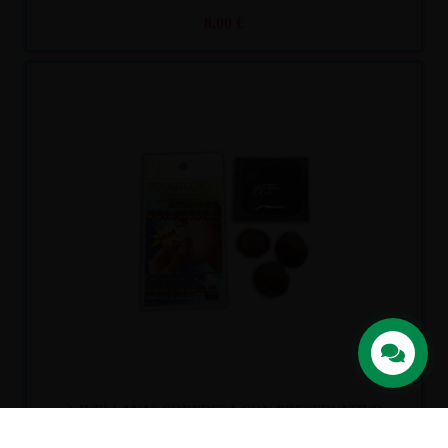
8,00 €
Recíbelo
entre lun. 10
y mar. 11
3 AVELLANAS SORPRESA CON PRESERVATIVO