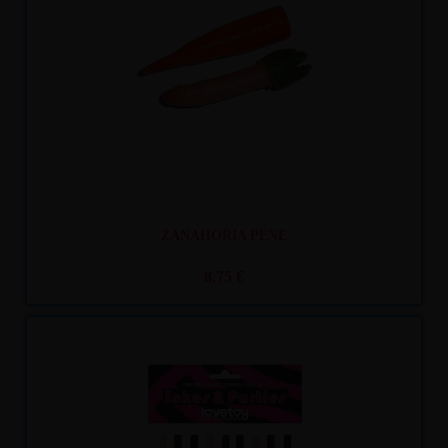
ZANAHORIA PENE
8,75 €
Recíbelo
entre lun. 10
y mar. 11