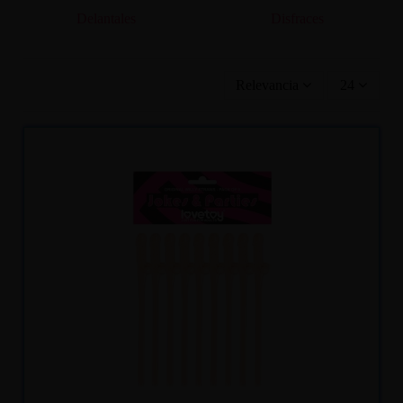
Delantales
Disfraces
Relevancia
24
Recíbelo
entre lun. 10
y mar. 11