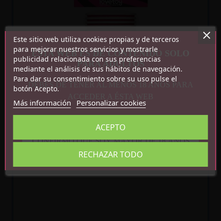
Recíbelo
entre lun. 10
y mar. 11
Este sitio web utiliza cookies propias y de terceros
para mejorar nuestros servicios y mostrarle
ESTA WEB ES DE CONTENIDO SOLO
publicidad relacionada con sus preferencias
PARA ADULTOS
mediante el análisis de sus hábitos de navegación.
Para dar su consentimiento sobre su uso pulse el
DEBES DE TENER AL MENOS 18 AÑOS PARA
botón Acepto.
ACCEDER A ÉSTA WEB
Más información
Personalizar cookies
VASOS DE CARTÓN PACK DE 6
ACEPTO
CONFIRMO QUE SOY MAYOR DE 18 AÑOS
2,50 €
RECHAZAR TODO
Recíbelo
entre lun. 10
y mar. 11