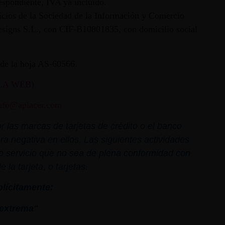
espondiente, IVA ya incluido.
vicios de la Sociedad de la Información y Comercio
 Designs S.L., con CIF-B10801835, con domicilio social
ª de la hoja AS-60566.
LA WEB)
nfo@aplacer.com
 las marcas de tarjetas de crédito o el banco
ra negativa en ellos. Las siguientes actividades
o o servicio que no sea de plena conformidad con
la tarjeta, o tarjetas.
plícitamente:
extrema"