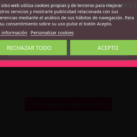
TA WEB ES DE CONTENIDO SOLO PARA ADUL
 sitio web utiliza cookies propias y de terceros para mejorar
tros servicios y mostrarle publicidad relacionada con sus
erencias mediante el análisis de sus hábitos de navegación. Para
 DE TENER AL MENOS 18 AÑOS PARA ACCEDER A ÉS
su consentimiento sobre su uso pulse el botón Acepto.
 información
Personalizar cookies
RECHAZAR TODO
ACEPTO
CONFIRMO QUE SOY MAYOR DE 18 AÑOS
Pulse aquí para dejar su opinión