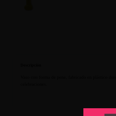
Descripción
Vaso con forma de pene, fabricado en plástico duro
celebraciones.