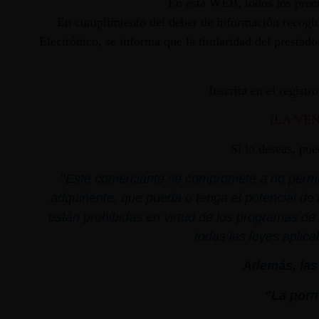
En ésta WEB, todos los preci
En cumplimiento del deber de información recogido
Electrónico, se informa que la titularidad del presta
Inscrita en el regist
(LA VE
Si lo deseas, pu
"
Este comerciante se compromete a no permiti
adquiriente, que pueda o tenga el potencial de 
están prohibidas en virtud de los programas de 
todas las leyes aplica
Además, las 
"La porno