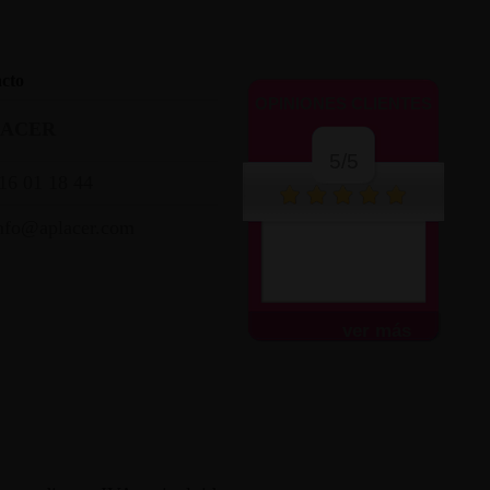
cto
OPINIONES CLIENTES
LACER
5/5
16 01 18 44
nfo@aplacer.com
ver más