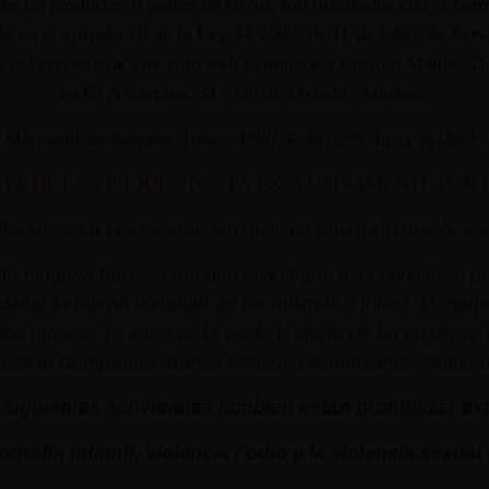
os de productos o gastos de envío, son mostrados con el corr
 en el artículo 10 de la Ley 34/2002, de 11 de julio, de Ser
dor del servicio de este sitio web pertenece a Custom Maniac
en C/ Azcárraga, 31. 33010. Oviedo. Asturias.
ro Mercantil de Asturias Tomo: 4500, Folio 203, Inscripción 1
NTA DE LOS PRODUCTOS ES EXCLUSIVAMENTE POR 
edes contactar con nosotros enviando un correo electrónico a
i
r ninguna transacción que sea ilegal, o se considere por
dañar la buena voluntad de los mismos o influir de mane
las marcas de tarjetas: la venta u oferta de un product
bles al Comprador, Banco Emisor, Comerciante, Titular de 
siguientes actividades también están prohibidas ex
grafía infantil,
violencia
/ odio y la
violencia
sexual