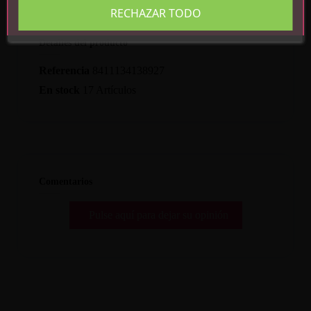
RECHAZAR TODO
Detalles del producto
Referencia
8411134138927
En stock
17 Artículos
Comentarios
Pulse aquí para dejar su opinión