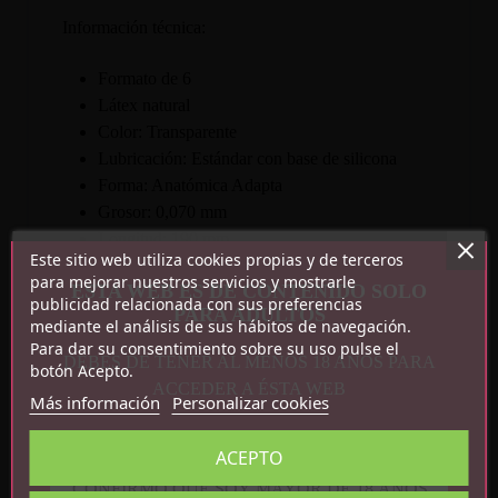
Información técnica:
Formato de 6
Látex natural
Color: Transparente
Lubricación: Estándar con base de silicona
Forma: Anatómica Adapta
Grosor: 0,070 mm
Longitud: 190 mm
Este sitio web utiliza cookies propias y de terceros
Anchura Nominal: 54 mm
para mejorar nuestros servicios y mostrarle
ESTA WEB ES DE CONTENIDO SOLO
Cumple con la normativa de productos
publicidad relacionada con sus preferencias
PARA ADULTOS
sanitarios. No utilizar por personas alérgicas al
mediante el análisis de sus hábitos de navegación.
látex. En caso de irritación, interrumpa su uso
Para dar su consentimiento sobre su uso pulse el
DEBES DE TENER AL MENOS 18 AÑOS PARA
botón Acepto.
y consulte a su médico.
ACCEDER A ÉSTA WEB
Más información
Personalizar cookies
ACEPTO
CONFIRMO QUE SOY MAYOR DE 18 AÑOS