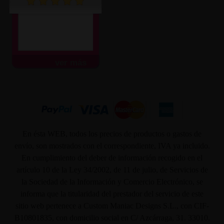
ver más
En ésta WEB, todos los precios de productos o gastos de
envío, son mostrados con el correspondiente, IVA ya incluido.
En cumplimiento del deber de información recogido en el
artículo 10 de la Ley 34/2002, de 11 de julio, de Servicios de
la Sociedad de la Información y Comercio Electrónico, se
informa que la titularidad del prestador del servicio de este
sitio web pertenece a Custom Maniac Designs S.L., con CIF-
B10801835, con domicilio social en C/ Azcárraga, 31. 33010.