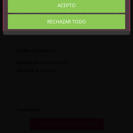
ACEPTO
CONFIRMO QUE SOY MAYOR DE 18 AÑOS
RECHAZAR TODO
Detalles del producto
Referencia
8411134140142
En stock
4 Artículos
Comentarios
Pulse aquí para dejar su opinión