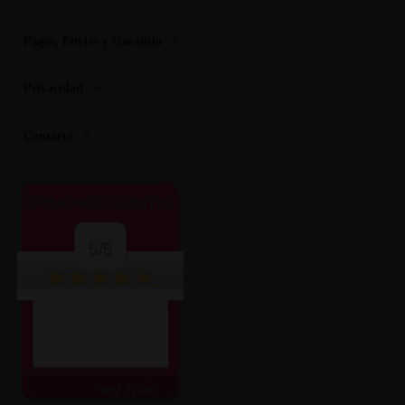
Pagos, Envios y Garantia
Privacidad
Contacto
OPINIONES CLIENTES
5/5
Muy atentos y amables.
Envío súper rápido.
Todo...
ver más