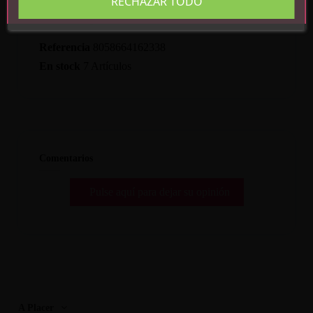
RECHAZAR TODO
Detalles del producto
Referencia
8058664162338
En stock
7 Artículos
Comentarios
Pulse aquí para dejar su opinión
A Placer