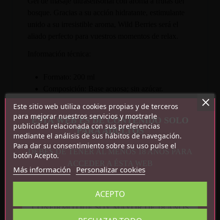
Gel de masaje ultrasensorial con aroma a frutas del
bosque. Gracias a su acción hidratante, estimulante
unido a su irresistible aroma, Wild Berries será el
aliado perfecto para vuestros momentos de relax.
Información técnica:
Formato: 200 ml
Composición: Base acuosa; sin azúcar.
Color: Transparente
Este sitio web utiliza cookies propias y de terceros
Aroma: Frutas del bosque
para mejorar nuestros servicios y mostrarle
ESTA WEB ES DE CONTENIDO SOLO
Características: Súper sensorial, hidratante,
publicidad relacionada con sus preferencias
PARA ADULTOS
mediante el análisis de sus hábitos de navegación.
tapón con 5 esferas masajeadoras.
Para dar su consentimiento sobre su uso pulse el
Textura: Suave y sedosa
DEBES DE TENER AL MENOS 18 AÑOS PARA
botón Acepto.
ACCEDER A ÉSTA WEB
Más información
Personalizar cookies
ACEPTO
CONFIRMO QUE SOY MAYOR DE 18 AÑOS