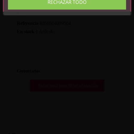
RECHAZAR TODO
Detalles del producto
Referencia
8058664099504
En stock
1 Artículo
Comentarios
Pulse aquí para dejar su opinión