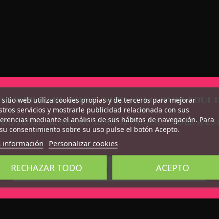
TA WEB ES DE CONTENIDO SOLO PARA ADUL
 sitio web utiliza cookies propias y de terceros para mejorar
tros servicios y mostrarle publicidad relacionada con sus
erencias mediante el análisis de sus hábitos de navegación. Para
 DE TENER AL MENOS 18 AÑOS PARA ACCEDER A ÉS
os. En caso de irritación, interrumpa su uso y consulte a su
su consentimiento sobre su uso pulse el botón Acepto.
 información
Personalizar cookies
RECHAZAR TODO
ACEPTO
CONFIRMO QUE SOY MAYOR DE 18 AÑOS