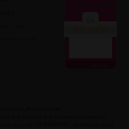
OPINIONES CLIENTES
LACER
5/5
16 01 18 44
nfo@aplacer.com
ver más
espondiente, IVA ya incluido.
vicios de la Sociedad de la Información y Comercio
 Designs S.L., con CIF-B10801835, con domicilio social