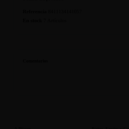
Referencia
8411134141057
En stock
7 Artículos
Comentarios
A Placer
Pagos, Envios y Ga