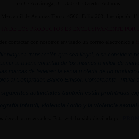
en C/ Azcárraga, 31. 33010. Oviedo. Asturias.
ro Mercantil de Asturias Tomo: 4500, Folio 203, Inscripción 1
NTA DE LOS PRODUCTOS ES EXCLUSIVAMENTE POR 
edes contactar con nosotros enviando un correo electrónico a
i
r ninguna transacción que sea ilegal, o se considere por
dañar la buena voluntad de los mismos o influir de mane
las marcas de tarjetas: la venta u oferta de un product
bles al Comprador, Banco Emisor, Comerciante, Titular de 
siguientes actividades también están prohibidas ex
grafía infantil,
violencia
/ odio y la
violencia
sexual
os derechos reservados. Esta web ha sido diseñada por
PRO