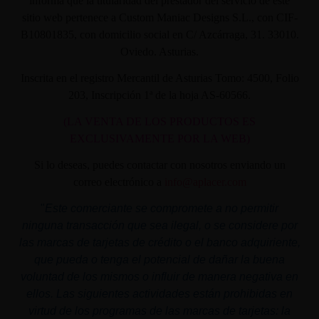
informa que la titularidad del prestador del servicio de este
sitio web pertenece a Custom Maniac Designs S.L., con CIF-
B10801835, con domicilio social en C/ Azcárraga, 31. 33010.
Oviedo. Asturias.
Inscrita en el registro Mercantil de Asturias Tomo: 4500, Folio
203, Inscripción 1ª de la hoja AS-60566.
(LA VENTA DE LOS PRODUCTOS ES
EXCLUSIVAMENTE POR LA WEB)
Si lo deseas, puedes contactar con nosotros enviando un
correo electrónico a
info@aplacer.com
"
Este comerciante se compromete a no permitir
ninguna transacción que sea ilegal, o se considere por
las marcas de tarjetas de crédito o el banco adquiriente,
que pueda o tenga el potencial de dañar la buena
voluntad de los mismos o influir de manera negativa en
ellos. Las siguientes actividades están prohibidas en
virtud de los programas de las marcas de tarjetas: la