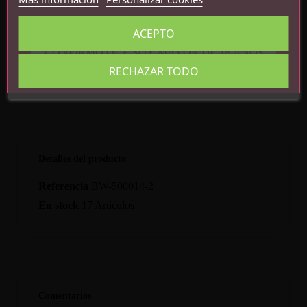
Impermeable
Medidas totales: 22.6 cm x 3.7 cm
ACEPTO
CONFIRMO QUE SOY MAYOR DE 18 AÑOS
RECHAZAR TODO
Detalles del producto
Referencia
BW-500014-2
En stock
17 Artículos
Comentarios