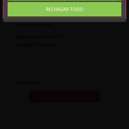
CONFIRMO QUE SOY MAYOR DE 18 AÑOS
RECHAZAR TODO
Detalles del producto
Referencia
SQ-MA60120
En stock
16 Artículos
Comentarios
Pulse aquí para dejar su opinión