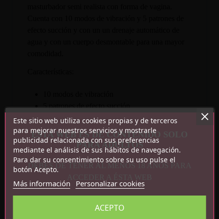
masturbador semi realista con forma de vagina.
Cuenta con 10 modos de vibración y 5 patrones de
efecto succión y con un un drenaje automático de
agua y con un cuerpo desmontable para una mayor
comodidad.
Características:
10 modos de vibración
5 patrones de efecto succión
Drenaje automático de agua
Este sitio web utiliza cookies propias y de terceros
Cuerpo desmontable
para mejorar nuestros servicios y mostrarle
ESTA WEB ES DE CONTENIDO SOLO
publicidad relacionada con sus preferencias
TPR Dual Layer
PARA ADULTOS
mediante el análisis de sus hábitos de navegación.
Recargable por USB magnético tipo C
Para dar su consentimiento sobre su uso pulse el
Peso Neto: 0.840 KG
DEBES DE TENER AL MENOS 18 AÑOS PARA
botón Acepto.
Medidas: 24.8 cm x 9 cm
ACCEDER A ÉSTA WEB
Más información
Personalizar cookies
ACEPTO