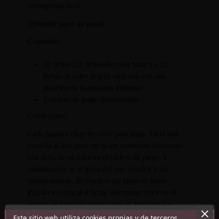
recompensa final.
¡Querréis jugar sin parar!
Contenido:
42 fichas (21 fichas de color blanco y 21
fichas de color negro) cada una con una
posición de Kamasutra diferente.
1 tablero de juego desmontable.
Como jugar:
Cada jugador elige un color para jugar. Tirad una
moneda al aire para ver quien comienza colocando
una ficha de su color en el tablero de juego, a
continuación es el turno del otro jugador y así
sucesivamente. El objetivo del juego es hacer
Play4sex (colocar 4 fichas del mismo color en el
tablero de juego de forma vertical, horizontal o
diagonal), bloqueando las acciones del otro jugador
Este sitio web utiliza cookies propias y de terceros