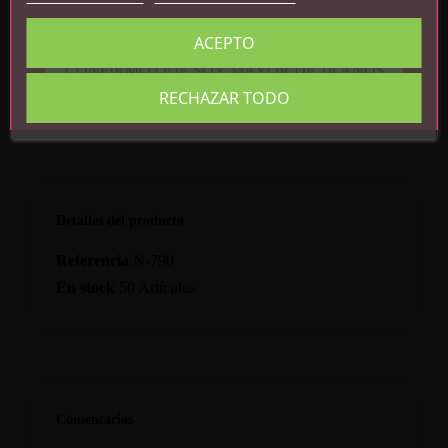
Imidazolinidyl, Methyl Paraben, Propyl
ACEPTO
Paraben.
CONFIRMO QUE SOY MAYOR DE 18 AÑOS
RECHAZAR TODO
Detalles del producto
Referencia
N-790
En stock
50 Artículos
Comentarios