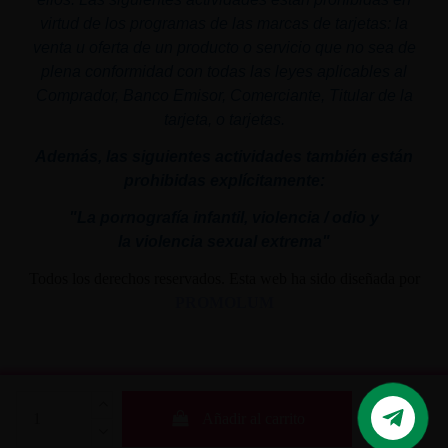
virtud de los programas de las marcas de tarjetas: la
venta u oferta de un producto o servicio que no sea de
plena conformidad con todas las leyes aplicables al
Comprador, Banco Emisor, Comerciante, Titular de la
tarjeta, o tarjetas.
Además, las siguientes actividades también están
prohibidas explícitamente:
"La pornografía infantil,
violencia
/ odio y
la
violencia
sexual
extrema"
Todos los derechos reservados. Esta web ha sido diseñada por
PROMOLUM
Añadir al carrito