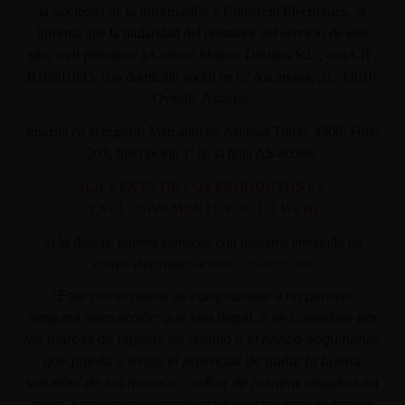
la Sociedad de la Información y Comercio Electrónico, se
informa que la titularidad del prestador del servicio de este
sitio web pertenece a Custom Maniac Designs S.L., con CIF-
B10801835, con domicilio social en C/ Azcárraga, 31. 33010.
Oviedo. Asturias.
Inscrita en el registro Mercantil de Asturias Tomo: 4500, Folio
203, Inscripción 1ª de la hoja AS-60566.
(LA VENTA DE LOS PRODUCTOS ES
EXCLUSIVAMENTE POR LA WEB)
Si lo deseas, puedes contactar con nosotros enviando un
correo electrónico a
info@aplacer.com
"
Este comerciante se compromete a no permitir
ninguna transacción que sea ilegal, o se considere por
las marcas de tarjetas de crédito o el banco adquiriente,
que pueda o tenga el potencial de dañar la buena
voluntad de los mismos o influir de manera negativa en
ellos. Las siguientes actividades están prohibidas en