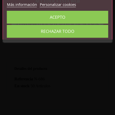
ACCEDER A ÉSTA WEB
Más información
Personalizar cookies
Citric Acid, Glycerin, Potassium Sorbate,
Sodium Benzoate, Sodium Hydroxide,
ACEPTO
Sodium Acetate, Isoporpyl, Alcohol,
Cellulose, Citric Acid
CONFIRMO QUE SOY MAYOR DE 18 AÑOS
RECHAZAR TODO
Detalles del producto
Referencia
N-686
En stock
50 Artículos