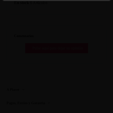
En stock
6 Artículos
Comentarios
Pulse aquí para dejar su opinión
A Placer
Pagos, Envios y Garantia