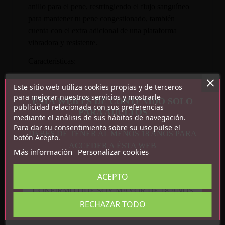
anillo para el pene, restringiendo el flujo sanguíneo
para mantener tu pene congestionado, también
cuenta con el extra adicional de una plataforma
vibradora y resistente.
Características:
10 modos de vibración
Este sitio web utiliza cookies propias y de terceros
Silicona
para mejorar nuestros servicios y mostrarle
ESTA WEB ES DE CONTENIDO SOLO
publicidad relacionada con sus preferencias
1 pila AAA
PARA ADULTOS
mediante el análisis de sus hábitos de navegación.
Para dar su consentimiento sobre su uso pulse el
DEBES DE TENER AL MENOS 18 AÑOS PARA
botón Acepto.
ACCEDER A ÉSTA WEB
Más información
Personalizar cookies
ACEPTO
CONFIRMO QUE SOY MAYOR DE 18 AÑOS
Detalles del producto
RECHAZAR TODO
Referencia
BI-210218-3