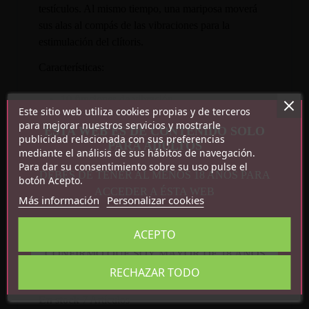
testículos. Al mismo tiempo, una mariposa moverá
sus alas al compás de las vibraciones para la
estimulación del clítoris.
Características:
10 funciones de vibración
Este sitio web utiliza cookies propias y de terceros
Silicona + ABS
para mejorar nuestros servicios y mostrarle
ESTA WEB ES DE CONTENIDO SOLO
1 pila AAA
publicidad relacionada con sus preferencias
PARA ADULTOS
mediante el análisis de sus hábitos de navegación.
Para dar su consentimiento sobre su uso pulse el
DEBES DE TENER AL MENOS 18 AÑOS PARA
botón Acepto.
ACCEDER A ÉSTA WEB
Más información
Personalizar cookies
ACEPTO
Detalles del producto
CONFIRMO QUE SOY MAYOR DE 18 AÑOS
RECHAZAR TODO
Referencia
BI-210296-3
En stock
7 Artículos