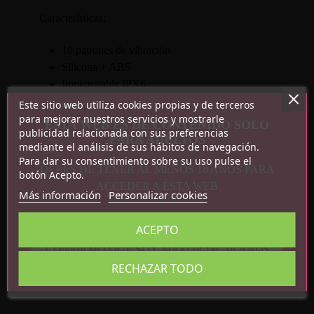
Características:
10 patrones de vibración
Silicona + ABS
Impermeable IPX6
Recargable por USB magnético
Este sitio web utiliza cookies propias y de terceros
Medidas: 8.9 cm x 2.4 cm
para mejorar nuestros servicios y mostrarle
ESTA WEB ES DE CONTENIDO SOLO
publicidad relacionada con sus preferencias
PARA ADULTOS
mediante el análisis de sus hábitos de navegación.
Para dar su consentimiento sobre su uso pulse el
DEBES DE TENER AL MENOS 18 AÑOS PARA
botón Acepto.
ACCEDER A ÉSTA WEB
Más información
Personalizar cookies
ACEPTO
Detalles del producto
CONFIRMO QUE SOY MAYOR DE 18 AÑOS
RECHAZAR TODO
Referencia
CN-840924069
En stock
1 Artículo