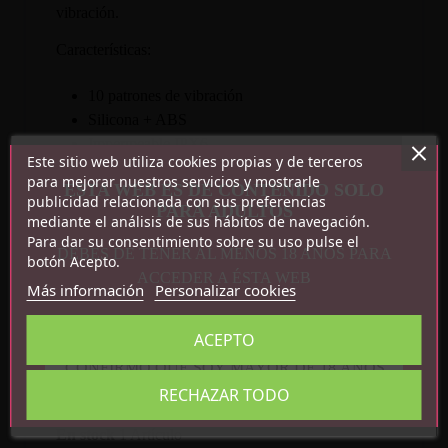
vibración.
Características:
10 patrones de vibración
Silicona + ABS
Impermeable IPX6
Este sitio web utiliza cookies propias y de terceros
Recargable por USB magnético
para mejorar nuestros servicios y mostrarle
ESTA WEB ES DE CONTENIDO SOLO
Medidas: 11.3 cm x 2.7 cm
publicidad relacionada con sus preferencias
PARA ADULTOS
mediante el análisis de sus hábitos de navegación.
Para dar su consentimiento sobre su uso pulse el
DEBES DE TENER AL MENOS 18 AÑOS PARA
botón Acepto.
ACCEDER A ÉSTA WEB
Más información
Personalizar cookies
ACEPTO
Detalles del producto
CONFIRMO QUE SOY MAYOR DE 18 AÑOS
RECHAZAR TODO
Referencia
CN-840928808
En stock
1 Artículo