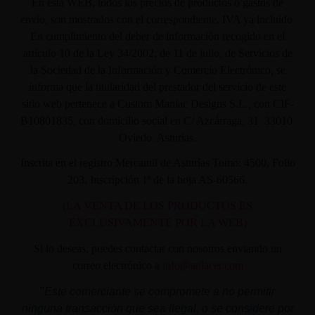
En ésta WEB, todos los precios de productos o gastos de
envío, son mostrados con el correspondiente, IVA ya incluido.
En cumplimiento del deber de información recogido en el
artículo 10 de la Ley 34/2002, de 11 de julio, de Servicios de
la Sociedad de la Información y Comercio Electrónico, se
informa que la titularidad del prestador del servicio de este
sitio web pertenece a Custom Maniac Designs S.L., con CIF-
B10801835, con domicilio social en C/ Azcárraga, 31. 33010.
Oviedo. Asturias.
Inscrita en el registro Mercantil de Asturias Tomo: 4500, Folio
203, Inscripción 1ª de la hoja AS-60566.
(LA VENTA DE LOS PRODUCTOS ES
EXCLUSIVAMENTE POR LA WEB)
Si lo deseas, puedes contactar con nosotros enviando un
correo electrónico a
info@aplacer.com
"
Este comerciante se compromete a no permitir
ninguna transacción que sea ilegal, o se considere por