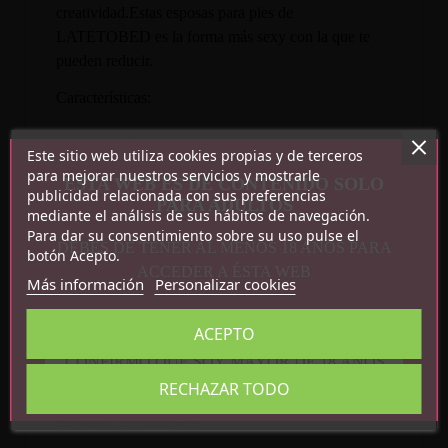
creatividad.Estas esposas para pies de
LATETOBED es la forma más sexy con la que te
pueden reducir.
Características:
Color: Negro
Este sitio web utiliza cookies propias y de terceros
Medidas: Talla única
para mejorar nuestros servicios y mostrarle
ESTA WEB ES DE CONTENIDO SOLO
Peso: 34g
publicidad relacionada con sus preferencias
PARA ADULTOS
mediante el análisis de sus hábitos de navegación.
Material: Tela de encaje elástica
Para dar su consentimiento sobre su uso pulse el
DEBES DE TENER AL MENOS 18 AÑOS PARA
botón Acepto.
ACCEDER A ÉSTA WEB
Más información
Personalizar cookies
ACEPTO
Detalles del producto
CONFIRMO QUE SOY MAYOR DE 18 AÑOS
RECHAZAR TODO
Referencia
8436615007141
En stock
22 Artículos