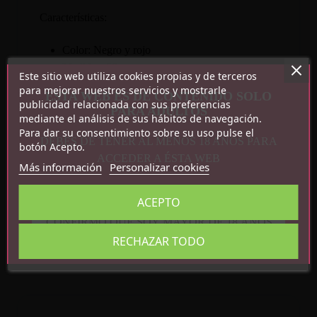
Características:
Color: Negro y rojo
Medidas: 50cm
Este sitio web utiliza cookies propias y de terceros
Peso: 139g
para mejorar nuestros servicios y mostrarle
ESTA WEB ES DE CONTENIDO SOLO
publicidad relacionada con sus preferencias
PARA ADULTOS
mediante el análisis de sus hábitos de navegación.
Para dar su consentimiento sobre su uso pulse el
DEBES DE TENER AL MENOS 18 AÑOS PARA
botón Acepto.
ACCEDER A ÉSTA WEB
Más información
Personalizar cookies
Detalles del producto
ACEPTO
Referencia
8436615007349
CONFIRMO QUE SOY MAYOR DE 18 AÑOS
En stock
27 Artículos
RECHAZAR TODO