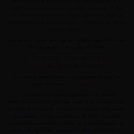
la Sociedad de la Información y Comercio Electrónico, se
informa que la titularidad del prestador del servicio de este
sitio web pertenece a Custom Maniac Designs S.L., con CIF-
B10801835, con domicilio social en C/ Azcárraga, 31. 33010.
Oviedo. Asturias.
Inscrita en el registro Mercantil de Asturias Tomo: 4500, Folio
203, Inscripción 1ª de la hoja AS-60566.
(LA VENTA DE LOS PRODUCTOS ES
EXCLUSIVAMENTE POR LA WEB)
Si lo deseas, puedes contactar con nosotros enviando un
correo electrónico a
info@aplacer.com
"
Este comerciante se compromete a no permitir
ninguna transacción que sea ilegal, o se considere por
las marcas de tarjetas de crédito o el banco adquiriente,
que pueda o tenga el potencial de dañar la buena
voluntad de los mismos o influir de manera negativa en
ellos. Las siguientes actividades están prohibidas en