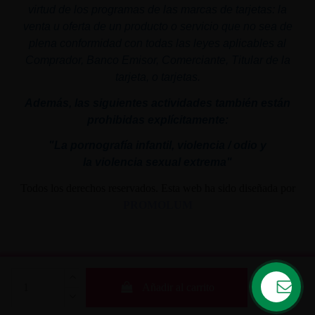
virtud de los programas de las marcas de tarjetas: la
venta u oferta de un producto o servicio que no sea de
plena conformidad con todas las leyes aplicables al
Comprador, Banco Emisor, Comerciante, Titular de la
tarjeta, o tarjetas.
Además, las siguientes actividades también están
prohibidas explícitamente:
"La pornografía infantil,
violencia
/ odio y
la
violencia
sexual
extrema"
Todos los derechos reservados. Esta web ha sido diseñada por
PROMOLUM
Añadir al carrito