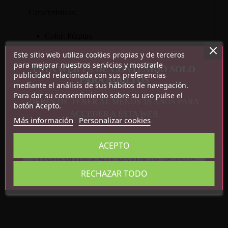
Características:
Color: Púrpura
Medidas: 10cm
Este sitio web utiliza cookies propias y de terceros
Peso: 18g
para mejorar nuestros servicios y mostrarle
ESTA WEB ES DE CONTENIDO SOLO
publicidad relacionada con sus preferencias
PARA ADULTOS
mediante el análisis de sus hábitos de navegación.
Para dar su consentimiento sobre su uso pulse el
DEBES DE TENER AL MENOS 18 AÑOS PARA
botón Acepto.
ACCEDER A ÉSTA WEB
Más información
Personalizar cookies
Detalles del producto
ACEPTO
Referencia
8436615007356
CONFIRMO QUE SOY MAYOR DE 18 AÑOS
En stock
3 Artículos
RECHAZAR TODO