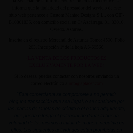
la Sociedad de la Información y Comercio Electrónico, se
informa que la titularidad del prestador del servicio de este
sitio web pertenece a Custom Maniac Designs S.L., con CIF-
B10801835, con domicilio social en C/ Azcárraga, 31. 33010.
Oviedo. Asturias.
Inscrita en el registro Mercantil de Asturias Tomo: 4500, Folio
203, Inscripción 1ª de la hoja AS-60566.
(LA VENTA DE LOS PRODUCTOS ES
EXCLUSIVAMENTE POR LA WEB)
Si lo deseas, puedes contactar con nosotros enviando un
correo electrónico a
info@aplacer.com
"
Este comerciante se compromete a no permitir
ninguna transacción que sea ilegal, o se considere por
las marcas de tarjetas de crédito o el banco adquiriente,
que pueda o tenga el potencial de dañar la buena
voluntad de los mismos o influir de manera negativa en
ellos. Las siguientes actividades están prohibidas en