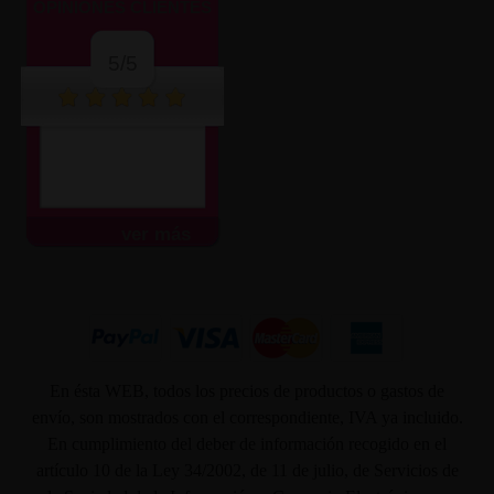
OPINIONES CLIENTES
5/5
Muy atentos y amables.
Envío súper rápido.
Todo...
ver más
En ésta WEB, todos los precios de productos o gastos de
envío, son mostrados con el correspondiente, IVA ya incluido.
En cumplimiento del deber de información recogido en el
artículo 10 de la Ley 34/2002, de 11 de julio, de Servicios de