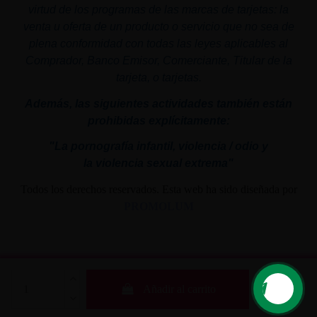
virtud de los programas de las marcas de tarjetas: la
venta u oferta de un producto o servicio que no sea de
plena conformidad con todas las leyes aplicables al
Comprador, Banco Emisor, Comerciante, Titular de la
tarjeta, o tarjetas.
Además, las siguientes actividades también están
prohibidas explícitamente:
"La pornografía infantil,
violencia
/ odio y
la
violencia
sexual
extrema"
Todos los derechos reservados. Esta web ha sido diseñada por
PROMOLUM
Añadir al carrito