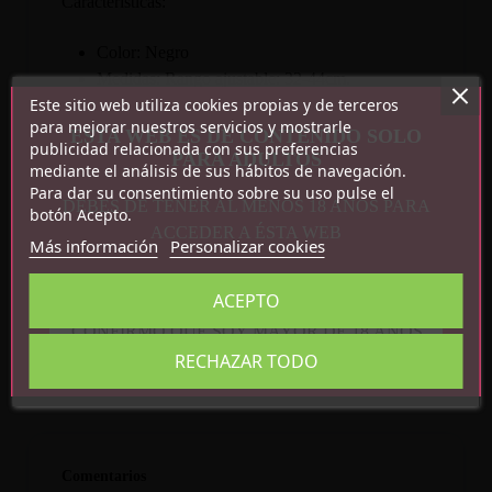
Características:
Color: Negro
Medidas: Rango ajustable: 32-44cm.
Este sitio web utiliza cookies propias y de terceros
Peso: 62g
para mejorar nuestros servicios y mostrarle
ESTA WEB ES DE CONTENIDO SOLO
publicidad relacionada con sus preferencias
PARA ADULTOS
mediante el análisis de sus hábitos de navegación.
Para dar su consentimiento sobre su uso pulse el
DEBES DE TENER AL MENOS 18 AÑOS PARA
botón Acepto.
ACCEDER A ÉSTA WEB
Más información
Personalizar cookies
Detalles del producto
ACEPTO
Referencia
8436615007714
En stock
19 Artículos
CONFIRMO QUE SOY MAYOR DE 18 AÑOS
RECHAZAR TODO
Comentarios